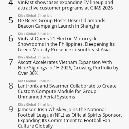
4
VinFast showcases expanding EV lineup and
attractive customer programs at GIIAS 2026
Kilas Global
7 hari lalu
5
De Beers Group Hosts Desert diamonds
Beacon Campaign Launch in Shanghai
Kilas Global
5 hari lalu
6
VinFast Opens 21 Electric Motorcycle
Showrooms in the Philippines, Deepening Its
Green Mobility Presence in Southeast Asia
Kilas Global
7 hari lalu
7
Ascott Accelerates Vietnam Expansion With
Nine Signings in 1H 2026, Growing Portfolio by
Over 30%
Kilas Global
5 hari lalu
8
Lantronix and Swarmer Collaborate to Create
Custom Compute Module for Group 1
Unmanned Aerial Systems
Kilas Global
5 hari lalu
9
Jameson Irish Whiskey Joins the National
Football League (NFL) as Official Spirits Sponsor,
Expanding Its Commitment to Football Fan
Culture Globally