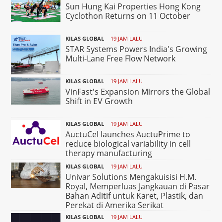
Sun Hung Kai Properties Hong Kong
Cyclothon Returns on 11 October
KILAS GLOBAL
19 JAM LALU
STAR Systems Powers India's Growing
Multi-Lane Free Flow Network
KILAS GLOBAL
19 JAM LALU
VinFast's Expansion Mirrors the Global
Shift in EV Growth
KILAS GLOBAL
19 JAM LALU
AuctuCel launches AuctuPrime to
reduce biological variability in cell
therapy manufacturing
KILAS GLOBAL
19 JAM LALU
Univar Solutions Mengakuisisi H.M.
Royal, Memperluas Jangkauan di Pasar
Bahan Aditif untuk Karet, Plastik, dan
Perekat di Amerika Serikat
KILAS GLOBAL
19 JAM LALU