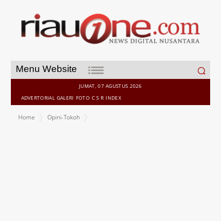
Search
Menu Website
for:
JUMAT, 07 AGUSTUS 2026
ADVERTORIAL
GALERI
FOTO
C S R
INDEX
Home
Opini-Tokoh
Kemana Hilangnya Kursi di Lobby DPRD Pelalawan?