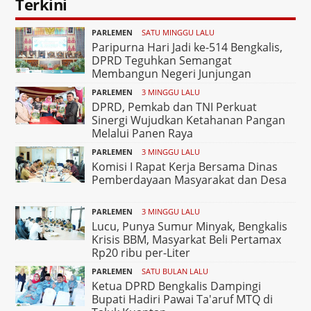
Terkini
PARLEMEN
SATU MINGGU LALU
Paripurna Hari Jadi ke-514 Bengkalis,
DPRD Teguhkan Semangat
Membangun Negeri Junjungan
PARLEMEN
3 MINGGU LALU
DPRD, Pemkab dan TNI Perkuat
Sinergi Wujudkan Ketahanan Pangan
Melalui Panen Raya
PARLEMEN
3 MINGGU LALU
Komisi I Rapat Kerja Bersama Dinas
Pemberdayaan Masyarakat dan Desa
PARLEMEN
3 MINGGU LALU
Lucu, Punya Sumur Minyak, Bengkalis
Krisis BBM, Masyarkat Beli Pertamax
Rp20 ribu per-Liter
PARLEMEN
SATU BULAN LALU
Ketua DPRD Bengkalis Dampingi
Bupati Hadiri Pawai Ta'aruf MTQ di