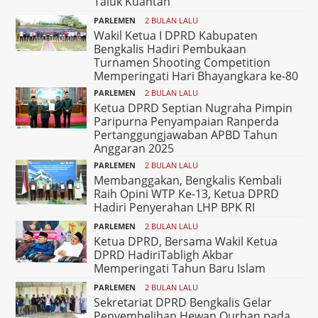
Taluk Kuantan
PARLEMEN
2 BULAN LALU
Wakil Ketua I DPRD Kabupaten
Bengkalis Hadiri Pembukaan
Turnamen Shooting Competition
Memperingati Hari Bhayangkara ke-80
PARLEMEN
2 BULAN LALU
Ketua DPRD Septian Nugraha Pimpin
Paripurna Penyampaian Ranperda
Pertanggungjawaban APBD Tahun
Anggaran 2025
PARLEMEN
2 BULAN LALU
Membanggakan, Bengkalis Kembali
Raih Opini WTP Ke-13, Ketua DPRD
Hadiri Penyerahan LHP BPK RI
PARLEMEN
2 BULAN LALU
Ketua DPRD, Bersama Wakil Ketua
DPRD HadiriTabligh Akbar
Memperingati Tahun Baru Islam
PARLEMEN
2 BULAN LALU
Sekretariat DPRD Bengkalis Gelar
Penyembelihan Hewan Qurban pada