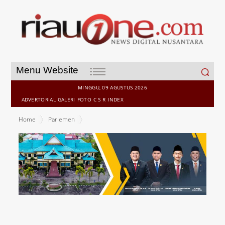
Search
Menu Website
for:
MINGGU, 09 AGUSTUS 2026
ADVERTORIAL
GALERI
FOTO
C S R
INDEX
Home
Parlemen
Komisi III DPRD Bengkalis Tinjau Potensi Ekonomi Bersama Kadin
Riau: Dorong UMKM dan Kolaborasi Pisang Ekspor ke Malaysia