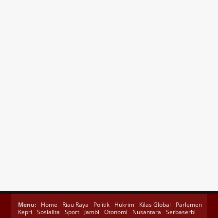
Menu:
Home
Riau Raya
Politik
Hukrim
Kilas Global
Parlemen
Kepri
Sosialita
Sport
Jambi
Otonomi
Nusantara
Serbaserbi