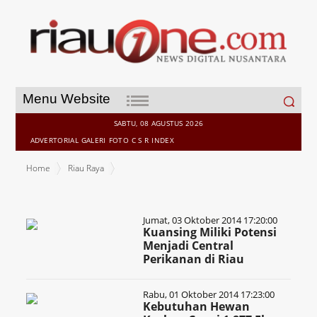
Search
Menu Website
for:
SABTU, 08 AGUSTUS 2026
ADVERTORIAL
GALERI
FOTO
C S R
INDEX
Home
Riau Raya
Jumat, 03 Oktober 2014 17:20:00
Kuansing Miliki Potensi
Menjadi Central
Perikanan di Riau
Rabu, 01 Oktober 2014 17:23:00
Kebutuhan Hewan