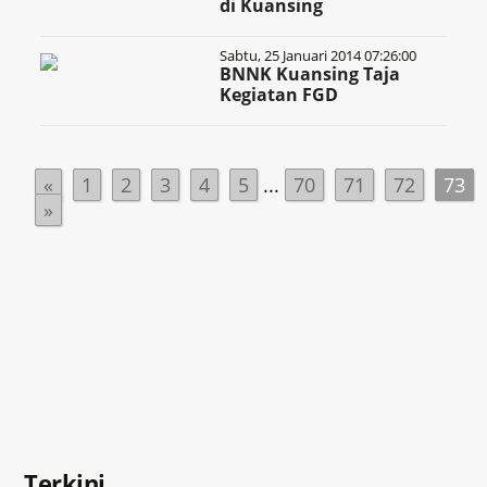
di Kuansing
Sabtu, 25 Januari 2014 07:26:00
BNNK Kuansing Taja
Kegiatan FGD
«
1
2
3
4
5
...
70
71
72
73
»
Terkini