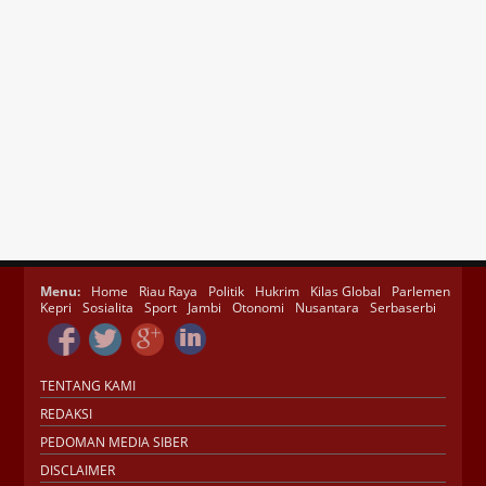
Menu:
Home
Riau Raya
Politik
Hukrim
Kilas Global
Parlemen
Kepri
Sosialita
Sport
Jambi
Otonomi
Nusantara
Serbaserbi
TENTANG KAMI
REDAKSI
PEDOMAN MEDIA SIBER
DISCLAIMER