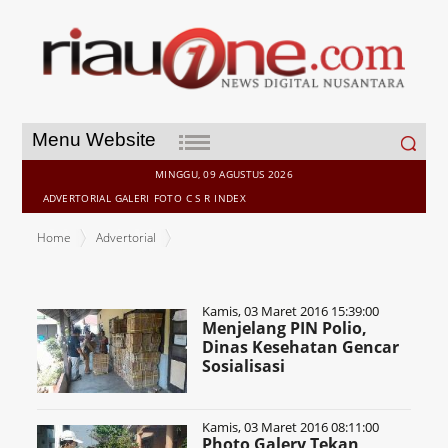
Search
Menu Website
for:
MINGGU, 09 AGUSTUS 2026
ADVERTORIAL
GALERI
FOTO
C S R
INDEX
Home
Advertorial
Kamis, 03 Maret 2016 15:39:00
Menjelang PIN Polio,
Dinas Kesehatan Gencar
Sosialisasi
Kamis, 03 Maret 2016 08:11:00
Photo Galery Tekan