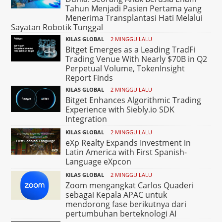
Tahun Menjadi Pasien Pertama yang
Menerima Transplantasi Hati Melalui
Sayatan Robotik Tunggal
KILAS GLOBAL
2 MINGGU LALU
Bitget Emerges as a Leading TradFi
Trading Venue With Nearly $70B in Q2
Perpetual Volume, TokenInsight
Report Finds
KILAS GLOBAL
2 MINGGU LALU
Bitget Enhances Algorithmic Trading
Experience with Siebly.io SDK
Integration
KILAS GLOBAL
2 MINGGU LALU
eXp Realty Expands Investment in
Latin America with First Spanish-
Language eXpcon
KILAS GLOBAL
2 MINGGU LALU
Zoom mengangkat Carlos Quaderi
sebagai Kepala APAC untuk
mendorong fase berikutnya dari
pertumbuhan berteknologi AI