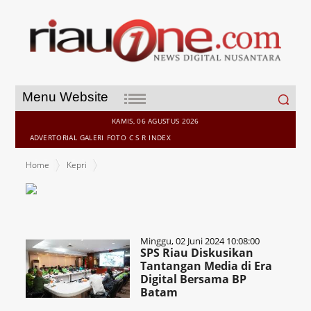
Search
Menu Website
for:
KAMIS, 06 AGUSTUS 2026
ADVERTORIAL
GALERI
FOTO
C S R
INDEX
Home
Kepri
Minggu, 02 Juni 2024 10:08:00
SPS Riau Diskusikan
Tantangan Media di Era
Digital Bersama BP
Batam