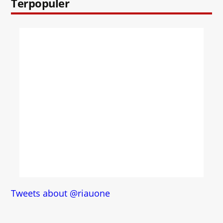
Terpopuler
Tweets about @riauone