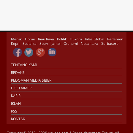
Menu:
Home
Riau Raya
Politik
Hukrim
Kilas Global
Parlemen
Kepri
Sosialita
Sport
Jambi
Otonomi
Nusantara
Serbaserbi
TENTANG KAMI
REDAKSI
PEDOMAN MEDIA SIBER
DISCLAIMER
KARIR
IKLAN
RSS
KONTAK
Copyright © 2012 - 2026 riauone.com | Berita Nusantara Terkini. All