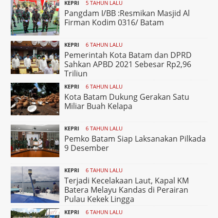
KEPRI
5 TAHUN LALU
Pangdam I/BB :Resmikan Masjid Al
Firman Kodim 0316/ Batam
KEPRI
6 TAHUN LALU
Pemerintah Kota Batam dan DPRD
Sahkan APBD 2021 Sebesar Rp2,96
Triliun
KEPRI
6 TAHUN LALU
Kota Batam Dukung Gerakan Satu
Miliar Buah Kelapa
KEPRI
6 TAHUN LALU
Pemko Batam Siap Laksanakan Pilkada
9 Desember
KEPRI
6 TAHUN LALU
Terjadi Kecelakaan Laut, Kapal KM
Batera Melayu Kandas di Perairan
Pulau Kekek Lingga
KEPRI
6 TAHUN LALU