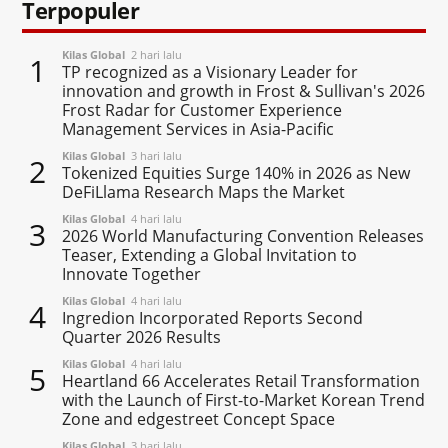
Terpopuler
Kilas Global
2 hari lalu
1
TP recognized as a Visionary Leader for
innovation and growth in Frost & Sullivan's 2026
Frost Radar for Customer Experience
Management Services in Asia-Pacific
Kilas Global
3 hari lalu
2
Tokenized Equities Surge 140% in 2026 as New
DeFiLlama Research Maps the Market
Kilas Global
4 hari lalu
3
2026 World Manufacturing Convention Releases
Teaser, Extending a Global Invitation to
Innovate Together
Kilas Global
4 hari lalu
4
Ingredion Incorporated Reports Second
Quarter 2026 Results
Kilas Global
4 hari lalu
5
Heartland 66 Accelerates Retail Transformation
with the Launch of First-to-Market Korean Trend
Zone and edgestreet Concept Space
Kilas Global
3 hari lalu