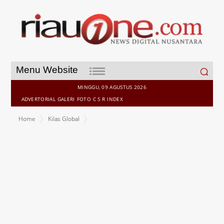
Search
Menu Website
for:
MINGGU, 09 AGUSTUS 2026
ADVERTORIAL
GALERI
FOTO
C S R
INDEX
Home
Kilas Global
Bangladesh Apresiasi Bantuan Indonessia Bagi Warga Rohingya