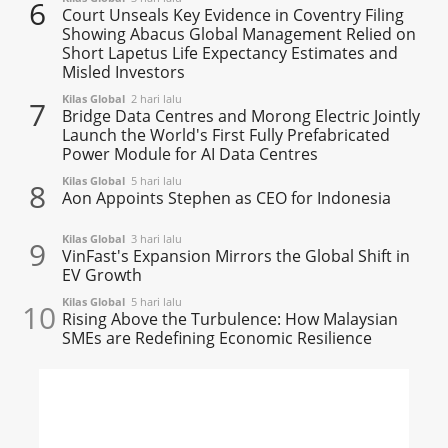
6
Court Unseals Key Evidence in Coventry Filing
Showing Abacus Global Management Relied on
Short Lapetus Life Expectancy Estimates and
Misled Investors
Kilas Global
2 hari lalu
7
Bridge Data Centres and Morong Electric Jointly
Launch the World's First Fully Prefabricated
Power Module for AI Data Centres
Kilas Global
5 hari lalu
8
Aon Appoints Stephen as CEO for Indonesia
Kilas Global
3 hari lalu
9
VinFast's Expansion Mirrors the Global Shift in
EV Growth
Kilas Global
5 hari lalu
10
Rising Above the Turbulence: How Malaysian
SMEs are Redefining Economic Resilience