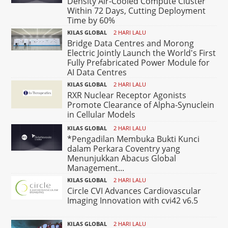
Density Air-Cooled Compute Cluster
Within 72 Days, Cutting Deployment
Time by 60%
KILAS GLOBAL
2 HARI LALU
Bridge Data Centres and Morong
Electric Jointly Launch the World's First
Fully Prefabricated Power Module for
AI Data Centres
KILAS GLOBAL
2 HARI LALU
RXR Nuclear Receptor Agonists
Promote Clearance of Alpha-Synuclein
in Cellular Models
KILAS GLOBAL
2 HARI LALU
*Pengadilan Membuka Bukti Kunci
dalam Perkara Coventry yang
Menunjukkan Abacus Global
Management...
KILAS GLOBAL
2 HARI LALU
Circle CVI Advances Cardiovascular
Imaging Innovation with cvi42 v6.5
KILAS GLOBAL
2 HARI LALU