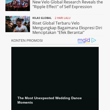
New Velo Global Research Reveals the
"Ripple Effect" of Self Expression
KILAS GLOBAL
2 HARI LALU
Riset Global Terbaru Velo
Mengungkap Bagaimana Ekspresi Diri
Menciptakan "Efek Berantai"