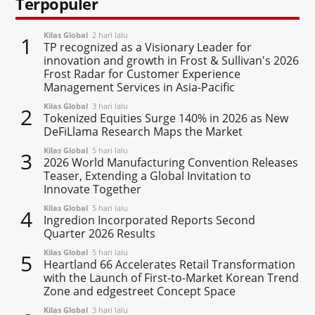
Terpopuler
Kilas Global
2 hari lalu
1
TP recognized as a Visionary Leader for
innovation and growth in Frost & Sullivan's 2026
Frost Radar for Customer Experience
Management Services in Asia-Pacific
Kilas Global
3 hari lalu
2
Tokenized Equities Surge 140% in 2026 as New
DeFiLlama Research Maps the Market
Kilas Global
5 hari lalu
3
2026 World Manufacturing Convention Releases
Teaser, Extending a Global Invitation to
Innovate Together
Kilas Global
5 hari lalu
4
Ingredion Incorporated Reports Second
Quarter 2026 Results
Kilas Global
5 hari lalu
5
Heartland 66 Accelerates Retail Transformation
with the Launch of First-to-Market Korean Trend
Zone and edgestreet Concept Space
Kilas Global
3 hari lalu