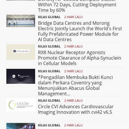
Within 72 Days, Cutting Deployment
Time by 60%
KILAS GLOBAL
2 HARI LALU
Bridge Data Centres and Morong
Electric Jointly Launch the World's First
Fully Prefabricated Power Module for
AI Data Centres
KILAS GLOBAL
2 HARI LALU
RXR Nuclear Receptor Agonists
Promote Clearance of Alpha-Synuclein
in Cellular Models
KILAS GLOBAL
2 HARI LALU
*Pengadilan Membuka Bukti Kunci
dalam Perkara Coventry yang
Menunjukkan Abacus Global
Management...
KILAS GLOBAL
2 HARI LALU
Circle CVI Advances Cardiovascular
Imaging Innovation with cvi42 v6.5
KILAS GLOBAL
2 HARI LALU