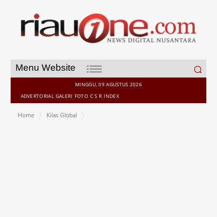
Search
Menu Website
for:
MINGGU, 09 AGUSTUS 2026
ADVERTORIAL
GALERI
FOTO
C S R
INDEX
Home
Kilas Global
Berencana Menikah dengan Warga Biasa, Putri Ayako Siap Lepas
Gelar Kerajaan