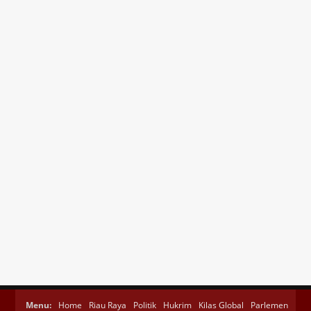
Menu:
Home
Riau Raya
Politik
Hukrim
Kilas Global
Parlemen