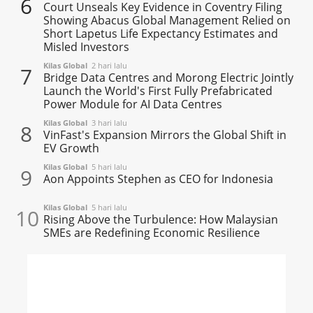
6
Court Unseals Key Evidence in Coventry Filing
Showing Abacus Global Management Relied on
Short Lapetus Life Expectancy Estimates and
Misled Investors
Kilas Global
2 hari lalu
7
Bridge Data Centres and Morong Electric Jointly
Launch the World's First Fully Prefabricated
Power Module for AI Data Centres
Kilas Global
3 hari lalu
8
VinFast's Expansion Mirrors the Global Shift in
EV Growth
Kilas Global
5 hari lalu
9
Aon Appoints Stephen as CEO for Indonesia
Kilas Global
5 hari lalu
10
Rising Above the Turbulence: How Malaysian
SMEs are Redefining Economic Resilience