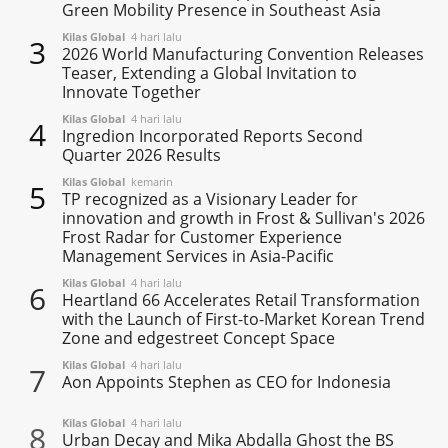
Green Mobility Presence in Southeast Asia
Kilas Global
4 hari lalu
3
2026 World Manufacturing Convention Releases
Teaser, Extending a Global Invitation to
Innovate Together
Kilas Global
4 hari lalu
4
Ingredion Incorporated Reports Second
Quarter 2026 Results
Kilas Global
kemarin
5
TP recognized as a Visionary Leader for
innovation and growth in Frost & Sullivan's 2026
Frost Radar for Customer Experience
Management Services in Asia-Pacific
Kilas Global
4 hari lalu
6
Heartland 66 Accelerates Retail Transformation
with the Launch of First-to-Market Korean Trend
Zone and edgestreet Concept Space
Kilas Global
4 hari lalu
7
Aon Appoints Stephen as CEO for Indonesia
Kilas Global
4 hari lalu
8
Urban Decay and Mika Abdalla Ghost the BS