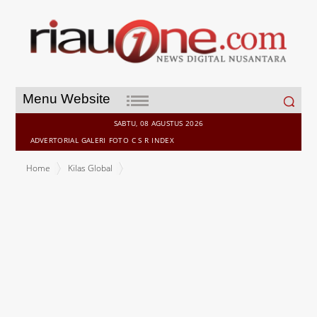
Search
Menu Website
for:
SABTU, 08 AGUSTUS 2026
ADVERTORIAL
GALERI
FOTO
C S R
INDEX
Home
Kilas Global
Cara Memulai Bisnis Online untuk Pemula