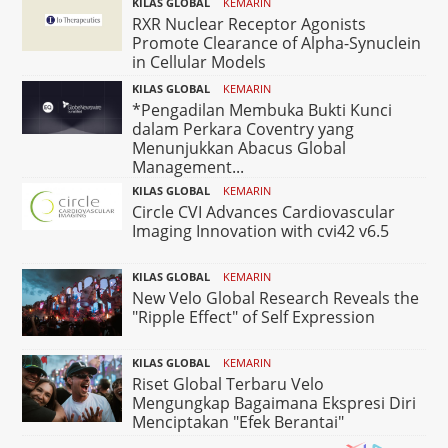
KILAS GLOBAL
KEMARIN
RXR Nuclear Receptor Agonists
Promote Clearance of Alpha-Synuclein
in Cellular Models
KILAS GLOBAL
KEMARIN
*Pengadilan Membuka Bukti Kunci
dalam Perkara Coventry yang
Menunjukkan Abacus Global
Management...
KILAS GLOBAL
KEMARIN
Circle CVI Advances Cardiovascular
Imaging Innovation with cvi42 v6.5
KILAS GLOBAL
KEMARIN
New Velo Global Research Reveals the
"Ripple Effect" of Self Expression
KILAS GLOBAL
KEMARIN
Riset Global Terbaru Velo
Mengungkap Bagaimana Ekspresi Diri
Menciptakan "Efek Berantai"