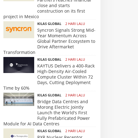
close and starts
construction on its first
project in Mexico
KILAS GLOBAL
2 HARI LALU
Syncron Signals Strong Mid-
Year Momentum Across
Global Partner Ecosystem to
Drive Aftermarket
Transformation
KILAS GLOBAL
2 HARI LALU
KAYTUS Delivers a 400-Rack
High-Density Air-Cooled
Compute Cluster Within 72
Days, Cutting Deployment
Time by 60%
KILAS GLOBAL
2 HARI LALU
Bridge Data Centres and
Morong Electric Jointly
Launch the World's First
Fully Prefabricated Power
Module for AI Data Centres
KILAS GLOBAL
2 HARI LALU
RXR Nuclear Receptor