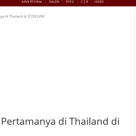
ADVERTORIAL
GALERI
FOTO
C S R
INDEX
a di Thailand di ICONSIAM
Pertamanya di Thailand di