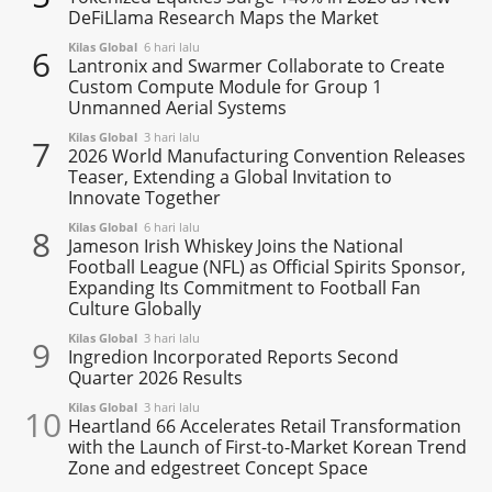
DeFiLlama Research Maps the Market
Kilas Global
6 hari lalu
6
Lantronix and Swarmer Collaborate to Create
Custom Compute Module for Group 1
Unmanned Aerial Systems
Kilas Global
3 hari lalu
7
2026 World Manufacturing Convention Releases
Teaser, Extending a Global Invitation to
Innovate Together
Kilas Global
6 hari lalu
8
Jameson Irish Whiskey Joins the National
Football League (NFL) as Official Spirits Sponsor,
Expanding Its Commitment to Football Fan
Culture Globally
Kilas Global
3 hari lalu
9
Ingredion Incorporated Reports Second
Quarter 2026 Results
Kilas Global
3 hari lalu
10
Heartland 66 Accelerates Retail Transformation
with the Launch of First-to-Market Korean Trend
Zone and edgestreet Concept Space