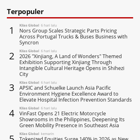
Terpopuler
Kilas Global
6 hari lalu
1
Nors Group Scales Strategic Parts Pricing
Across Portugal Trucks & Buses Business with
Syncron
Kilas Global
6 hari lalu
2
2026 "Xinjiang, A Land of Wonders" Themed
Exhibition Supporting Xinjiang Through
Intangible Cultural Heritage Opens in Shihezi
City
Kilas Global
6 hari lalu
3
APSIC and Schuelke Launch Asia Pacific
Environment Hygiene Excellence Award to
Elevate Hospital Infection Prevention Standards
Kilas Global
6 hari lalu
4
VinFast Opens 21 Electric Motorcycle
Showrooms in the Philippines, Deepening Its
Green Mobility Presence in Southeast Asia
Kilas Global
kemarin
5
Tokenized Equities Surge 140% in 2026 as New