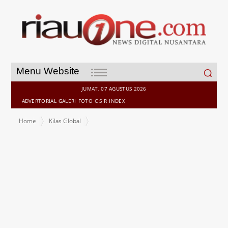
Search
Menu Website
for:
JUMAT, 07 AGUSTUS 2026
ADVERTORIAL
GALERI
FOTO
C S R
INDEX
Home
Kilas Global
Ekonomi Negara Ancur-ancuran, Sritex PHK 10 Ribu Karyawan, Kini
Dua Pabrik Sepatu di Tangerang PHK 3.500 Karyawan