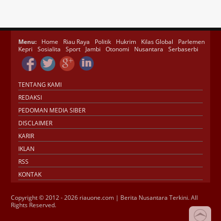
Menu:
Home
Riau Raya
Politik
Hukrim
Kilas Global
Parlemen
Kepri
Sosialita
Sport
Jambi
Otonomi
Nusantara
Serbaserbi
TENTANG KAMI
REDAKSI
PEDOMAN MEDIA SIBER
DISCLAIMER
KARIR
IKLAN
RSS
KONTAK
Copyright © 2012 - 2026 riauone.com | Berita Nusantara Terkini. All
Rights Reserved.
Jasa SEO
SMM Panel
Buy Instagram
Verification
Instagram Verified