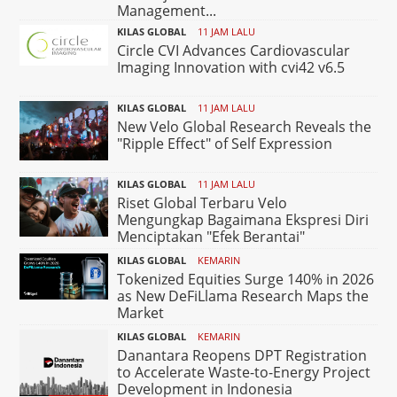
Management...
KILAS GLOBAL
11 JAM LALU
Circle CVI Advances Cardiovascular
Imaging Innovation with cvi42 v6.5
KILAS GLOBAL
11 JAM LALU
New Velo Global Research Reveals the
"Ripple Effect" of Self Expression
KILAS GLOBAL
11 JAM LALU
Riset Global Terbaru Velo
Mengungkap Bagaimana Ekspresi Diri
Menciptakan "Efek Berantai"
KILAS GLOBAL
KEMARIN
Tokenized Equities Surge 140% in 2026
as New DeFiLlama Research Maps the
Market
KILAS GLOBAL
KEMARIN
Danantara Reopens DPT Registration
to Accelerate Waste-to-Energy Project
Development in Indonesia