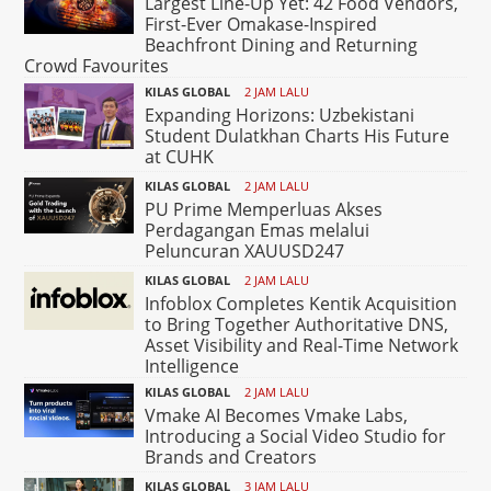
Largest Line-Up Yet: 42 Food Vendors,
First-Ever Omakase-Inspired
Beachfront Dining and Returning
Crowd Favourites
KILAS GLOBAL
2 JAM LALU
Expanding Horizons: Uzbekistani
Student Dulatkhan Charts His Future
at CUHK
KILAS GLOBAL
2 JAM LALU
PU Prime Memperluas Akses
Perdagangan Emas melalui
Peluncuran XAUUSD247
KILAS GLOBAL
2 JAM LALU
Infoblox Completes Kentik Acquisition
to Bring Together Authoritative DNS,
Asset Visibility and Real-Time Network
Intelligence
KILAS GLOBAL
2 JAM LALU
Vmake AI Becomes Vmake Labs,
Introducing a Social Video Studio for
Brands and Creators
KILAS GLOBAL
3 JAM LALU