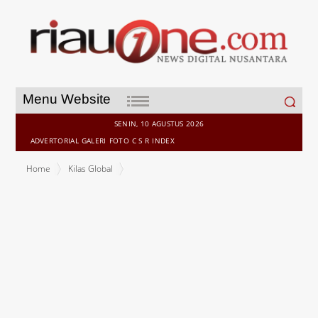
Search
Menu Website
for:
SENIN, 10 AGUSTUS 2026
ADVERTORIAL
GALERI
FOTO
C S R
INDEX
Home
Kilas Global
Fitur AlphaX Memes Memungkinkan Pengguna untuk
Memperdagangkan Memecoin on-chain Menggunakan USDT