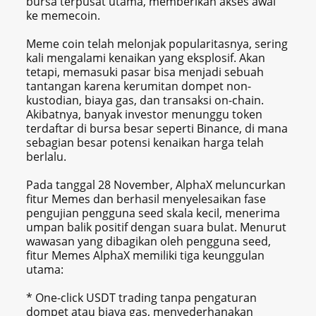
bursa terpusat utama, memberikan akses awal
ke memecoin.
Meme coin telah melonjak popularitasnya, sering
kali mengalami kenaikan yang eksplosif. Akan
tetapi, memasuki pasar bisa menjadi sebuah
tantangan karena kerumitan dompet non-
kustodian, biaya gas, dan transaksi on-chain.
Akibatnya, banyak investor menunggu token
terdaftar di bursa besar seperti Binance, di mana
sebagian besar potensi kenaikan harga telah
berlalu.
Pada tanggal 28 November, AlphaX meluncurkan
fitur Memes dan berhasil menyelesaikan fase
pengujian pengguna seed skala kecil, menerima
umpan balik positif dengan suara bulat. Menurut
wawasan yang dibagikan oleh pengguna seed,
fitur Memes AlphaX memiliki tiga keunggulan
utama:
* One-click USDT trading tanpa pengaturan
dompet atau biaya gas, menyederhanakan