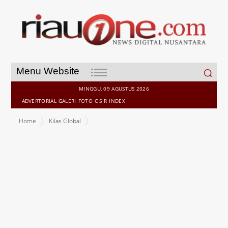
Search
Menu Website
for:
MINGGU, 09 AGUSTUS 2026
ADVERTORIAL
GALERI
FOTO
C S R
INDEX
Home
Kilas Global
Hati2 Cari Tempat Kuliah, 5 Perguruan Tinggi ini Dicabut Izin
Operasional, Begini Nasib Ijazah Mahasiswanya