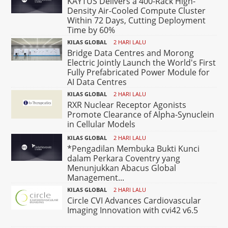
KAYTUS Delivers a 400-Rack High-
Density Air-Cooled Compute Cluster
Within 72 Days, Cutting Deployment
Time by 60%
KILAS GLOBAL
2 HARI LALU
Bridge Data Centres and Morong
Electric Jointly Launch the World's First
Fully Prefabricated Power Module for
AI Data Centres
KILAS GLOBAL
2 HARI LALU
RXR Nuclear Receptor Agonists
Promote Clearance of Alpha-Synuclein
in Cellular Models
KILAS GLOBAL
2 HARI LALU
*Pengadilan Membuka Bukti Kunci
dalam Perkara Coventry yang
Menunjukkan Abacus Global
Management...
KILAS GLOBAL
2 HARI LALU
Circle CVI Advances Cardiovascular
Imaging Innovation with cvi42 v6.5