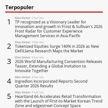
Terpopuler
Kilas Global
2 hari lalu
1
TP recognized as a Visionary Leader for
innovation and growth in Frost & Sullivan's 2026
Frost Radar for Customer Experience
Management Services in Asia-Pacific
Kilas Global
3 hari lalu
2
Tokenized Equities Surge 140% in 2026 as New
DeFiLlama Research Maps the Market
Kilas Global
4 hari lalu
3
2026 World Manufacturing Convention Releases
Teaser, Extending a Global Invitation to
Innovate Together
Kilas Global
4 hari lalu
4
Ingredion Incorporated Reports Second
Quarter 2026 Results
Kilas Global
4 hari lalu
5
Heartland 66 Accelerates Retail Transformation
with the Launch of First-to-Market Korean Trend
Zone and edgestreet Concept Space