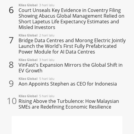
Kilas Global
3 hari lalu
6
Court Unseals Key Evidence in Coventry Filing
Showing Abacus Global Management Relied on
Short Lapetus Life Expectancy Estimates and
Misled Investors
Kilas Global
2 hari lalu
7
Bridge Data Centres and Morong Electric Jointly
Launch the World's First Fully Prefabricated
Power Module for AI Data Centres
Kilas Global
3 hari lalu
8
VinFast's Expansion Mirrors the Global Shift in
EV Growth
Kilas Global
5 hari lalu
9
Aon Appoints Stephen as CEO for Indonesia
Kilas Global
5 hari lalu
10
Rising Above the Turbulence: How Malaysian
SMEs are Redefining Economic Resilience