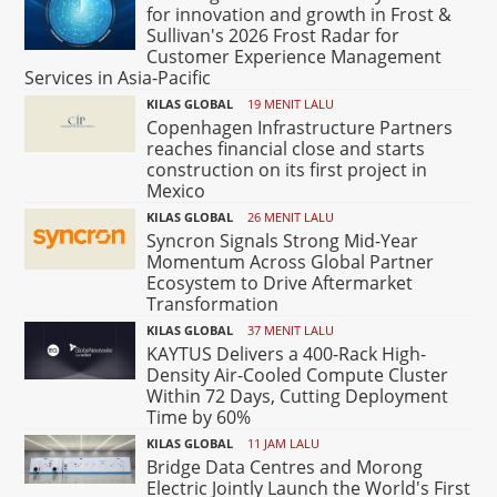
for innovation and growth in Frost &
Sullivan's 2026 Frost Radar for
Customer Experience Management
Services in Asia-Pacific
KILAS GLOBAL
19 MENIT LALU
Copenhagen Infrastructure Partners
reaches financial close and starts
construction on its first project in
Mexico
KILAS GLOBAL
26 MENIT LALU
Syncron Signals Strong Mid-Year
Momentum Across Global Partner
Ecosystem to Drive Aftermarket
Transformation
KILAS GLOBAL
37 MENIT LALU
KAYTUS Delivers a 400-Rack High-
Density Air-Cooled Compute Cluster
Within 72 Days, Cutting Deployment
Time by 60%
KILAS GLOBAL
11 JAM LALU
Bridge Data Centres and Morong
Electric Jointly Launch the World's First