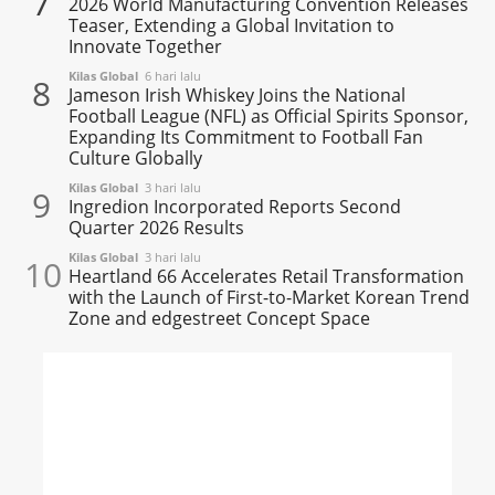
7
2026 World Manufacturing Convention Releases
Teaser, Extending a Global Invitation to
Innovate Together
Kilas Global
6 hari lalu
8
Jameson Irish Whiskey Joins the National
Football League (NFL) as Official Spirits Sponsor,
Expanding Its Commitment to Football Fan
Culture Globally
Kilas Global
3 hari lalu
9
Ingredion Incorporated Reports Second
Quarter 2026 Results
Kilas Global
3 hari lalu
10
Heartland 66 Accelerates Retail Transformation
with the Launch of First-to-Market Korean Trend
Zone and edgestreet Concept Space