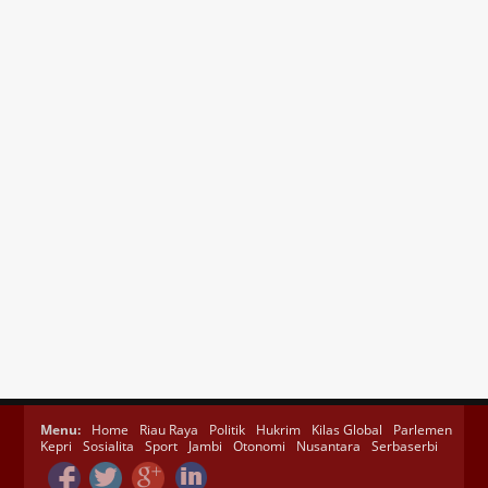
Menu:
Home
Riau Raya
Politik
Hukrim
Kilas Global
Parlemen
Kepri
Sosialita
Sport
Jambi
Otonomi
Nusantara
Serbaserbi