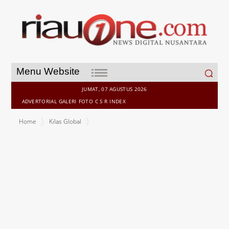
Search
Menu Website
for:
JUMAT, 07 AGUSTUS 2026
ADVERTORIAL
GALERI
FOTO
C S R
INDEX
Home
Kilas Global
Hutang DBH Pusat ke Riau Capai Rp1,7 Triliun