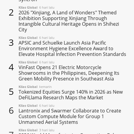
Kilas Global
6 hari lalu
2
2026 "Xinjiang, A Land of Wonders" Themed
Exhibition Supporting Xinjiang Through
Intangible Cultural Heritage Opens in Shihezi
City
Kilas Global
6 hari lalu
3
APSIC and Schuelke Launch Asia Pacific
Environment Hygiene Excellence Award to
Elevate Hospital Infection Prevention Standards
Kilas Global
6 hari lalu
4
VinFast Opens 21 Electric Motorcycle
Showrooms in the Philippines, Deepening Its
Green Mobility Presence in Southeast Asia
Kilas Global
kemarin
5
Tokenized Equities Surge 140% in 2026 as New
DeFiLlama Research Maps the Market
Kilas Global
6 hari lalu
6
Lantronix and Swarmer Collaborate to Create
Custom Compute Module for Group 1
Unmanned Aerial Systems
Kilas Global
3 hari lalu