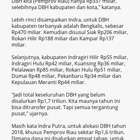
DBH kita (Pemprov Riau) hanya Rp337 miliar,
selebihnya DBH kabupaten dan kota," katanya.
Lebih rinci disampaikan Indra, untuk DBH
kabupaten terbanyak adalah Bengkalis, sebesar
Rp470 miliar. Kemudian disusul Siak Rp206 miliar,
Rokan Hilir Rp188 miliar dan Kampar Rp137
miliar.
Selanjutnya, kabupaten Indragiri Hilir Rp55 miliar,
Indragiri Hulu Rp42 miliar, Kuansing Rp36 miliar,
Pelalawan Rp85 miliar, Rokan Hulu Rp51 miliar,
Dumai Rp48 miliar, Pekanbaru Rp34 miliar dan
Kepulauan Meranti Rp44 miliar.
"Jadi total keseluruhan DBH yang belum
disalurkan Rp1,7 triliun. Kita maunya tahun ini
bisa ditransfer pusat. Tapi semua tergantung
pusat," ujarnya.
Masih kata Indra Putra, untuk alokasi DBH tahun
2018, khusus Pemprov Riau sekitar Rp1,6 triliun.
Dimana dana ini disalurkan empat tahap, untuk