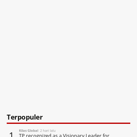
Terpopuler
Kilas Global
2 hari lalu
1
TP recognized as a Visionary Leader for