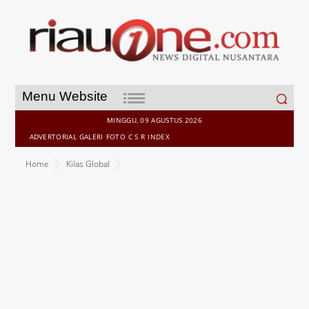
Search
Menu Website
for:
MINGGU, 09 AGUSTUS 2026
ADVERTORIAL
GALERI
FOTO
C S R
INDEX
Home
Kilas Global
Inilah Ide Habibie Kepada Jokowi untuk Kembangkan Batam