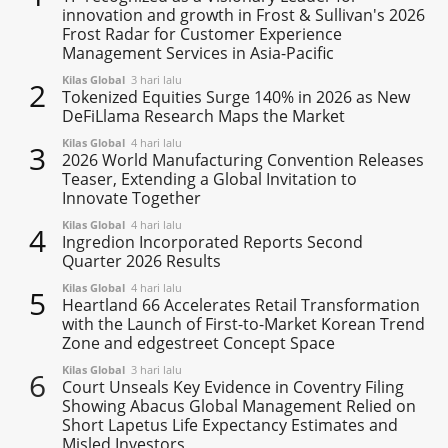
innovation and growth in Frost & Sullivan's 2026
Frost Radar for Customer Experience
Management Services in Asia-Pacific
Kilas Global
3 hari lalu
2
Tokenized Equities Surge 140% in 2026 as New
DeFiLlama Research Maps the Market
Kilas Global
4 hari lalu
3
2026 World Manufacturing Convention Releases
Teaser, Extending a Global Invitation to
Innovate Together
Kilas Global
4 hari lalu
4
Ingredion Incorporated Reports Second
Quarter 2026 Results
Kilas Global
4 hari lalu
5
Heartland 66 Accelerates Retail Transformation
with the Launch of First-to-Market Korean Trend
Zone and edgestreet Concept Space
Kilas Global
3 hari lalu
6
Court Unseals Key Evidence in Coventry Filing
Showing Abacus Global Management Relied on
Short Lapetus Life Expectancy Estimates and
Misled Investors