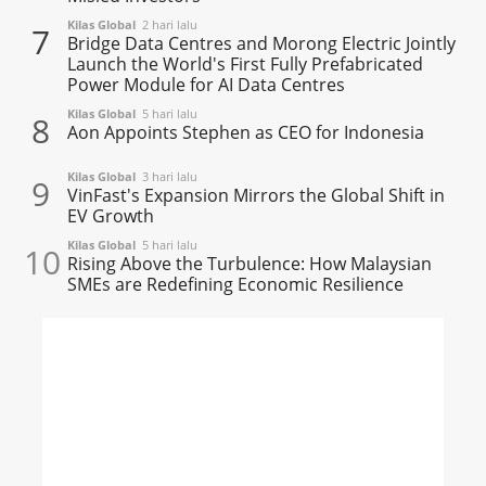
Kilas Global
2 hari lalu
7
Bridge Data Centres and Morong Electric Jointly
Launch the World's First Fully Prefabricated
Power Module for AI Data Centres
Kilas Global
5 hari lalu
8
Aon Appoints Stephen as CEO for Indonesia
Kilas Global
3 hari lalu
9
VinFast's Expansion Mirrors the Global Shift in
EV Growth
Kilas Global
5 hari lalu
10
Rising Above the Turbulence: How Malaysian
SMEs are Redefining Economic Resilience