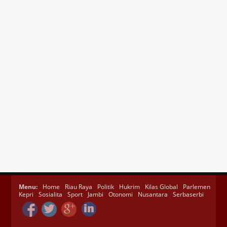
Menu:
Home
Riau Raya
Politik
Hukrim
Kilas Global
Parlemen
Kepri
Sosialita
Sport
Jambi
Otonomi
Nusantara
Serbaserbi