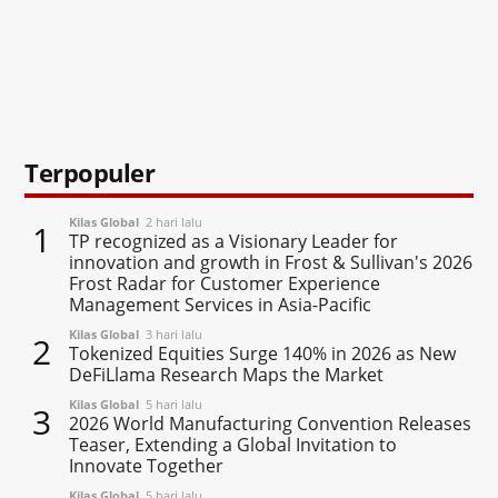
Terpopuler
Kilas Global
2 hari lalu
1
TP recognized as a Visionary Leader for
innovation and growth in Frost & Sullivan's 2026
Frost Radar for Customer Experience
Management Services in Asia-Pacific
Kilas Global
3 hari lalu
2
Tokenized Equities Surge 140% in 2026 as New
DeFiLlama Research Maps the Market
Kilas Global
5 hari lalu
3
2026 World Manufacturing Convention Releases
Teaser, Extending a Global Invitation to
Innovate Together
Kilas Global
5 hari lalu