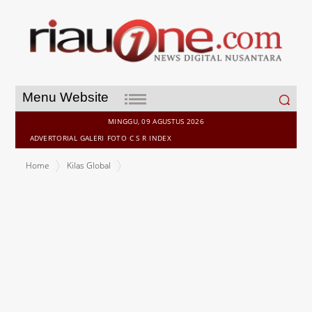
Search
Menu Website
for:
MINGGU, 09 AGUSTUS 2026
ADVERTORIAL
GALERI
FOTO
C S R
INDEX
Home
Kilas Global
Kasus Polisi Pukul dan Ancam Jurnalis, Ini Tanggapan Kapolri