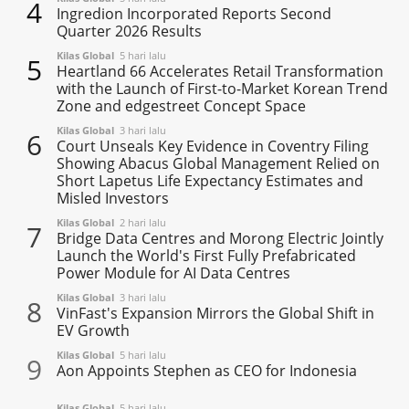
4
Ingredion Incorporated Reports Second
Quarter 2026 Results
Kilas Global
5 hari lalu
5
Heartland 66 Accelerates Retail Transformation
with the Launch of First-to-Market Korean Trend
Zone and edgestreet Concept Space
Kilas Global
3 hari lalu
6
Court Unseals Key Evidence in Coventry Filing
Showing Abacus Global Management Relied on
Short Lapetus Life Expectancy Estimates and
Misled Investors
Kilas Global
2 hari lalu
7
Bridge Data Centres and Morong Electric Jointly
Launch the World's First Fully Prefabricated
Power Module for AI Data Centres
Kilas Global
3 hari lalu
8
VinFast's Expansion Mirrors the Global Shift in
EV Growth
Kilas Global
5 hari lalu
9
Aon Appoints Stephen as CEO for Indonesia
Kilas Global
5 hari lalu