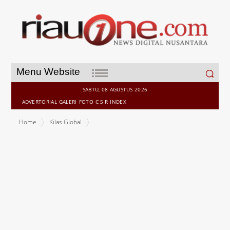
Search
Menu Website
for:
SABTU, 08 AGUSTUS 2026
ADVERTORIAL
GALERI
FOTO
C S R
INDEX
Home
Kilas Global
Kecelakaan Maut Bus Jemaah Umroh RI di Arab Saudi, KJRI Ungkap
Enam Jemaah Meninggal Dunia