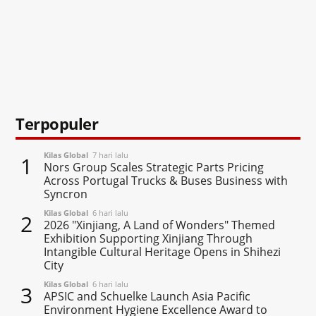
Terpopuler
Kilas Global
7 hari lalu
1
Nors Group Scales Strategic Parts Pricing
Across Portugal Trucks & Buses Business with
Syncron
Kilas Global
6 hari lalu
2
2026 "Xinjiang, A Land of Wonders" Themed
Exhibition Supporting Xinjiang Through
Intangible Cultural Heritage Opens in Shihezi
City
Kilas Global
6 hari lalu
3
APSIC and Schuelke Launch Asia Pacific
Environment Hygiene Excellence Award to