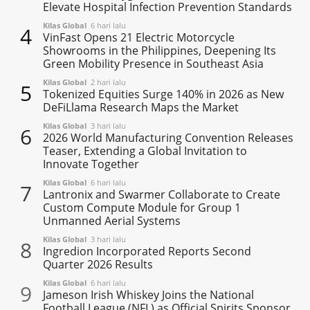
Elevate Hospital Infection Prevention Standards
Kilas Global
6 hari lalu
4
VinFast Opens 21 Electric Motorcycle
Showrooms in the Philippines, Deepening Its
Green Mobility Presence in Southeast Asia
Kilas Global
2 hari lalu
5
Tokenized Equities Surge 140% in 2026 as New
DeFiLlama Research Maps the Market
Kilas Global
3 hari lalu
6
2026 World Manufacturing Convention Releases
Teaser, Extending a Global Invitation to
Innovate Together
Kilas Global
6 hari lalu
7
Lantronix and Swarmer Collaborate to Create
Custom Compute Module for Group 1
Unmanned Aerial Systems
Kilas Global
3 hari lalu
8
Ingredion Incorporated Reports Second
Quarter 2026 Results
Kilas Global
6 hari lalu
9
Jameson Irish Whiskey Joins the National
Football League (NFL) as Official Spirits Sponsor,