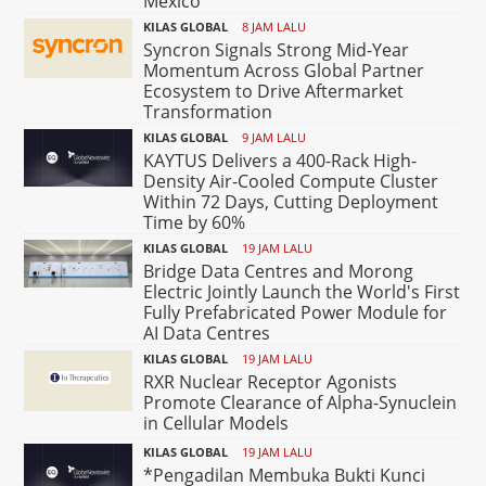
Mexico
KILAS GLOBAL
8 JAM LALU
Syncron Signals Strong Mid-Year
Momentum Across Global Partner
Ecosystem to Drive Aftermarket
Transformation
KILAS GLOBAL
9 JAM LALU
KAYTUS Delivers a 400-Rack High-
Density Air-Cooled Compute Cluster
Within 72 Days, Cutting Deployment
Time by 60%
KILAS GLOBAL
19 JAM LALU
Bridge Data Centres and Morong
Electric Jointly Launch the World's First
Fully Prefabricated Power Module for
AI Data Centres
KILAS GLOBAL
19 JAM LALU
RXR Nuclear Receptor Agonists
Promote Clearance of Alpha-Synuclein
in Cellular Models
KILAS GLOBAL
19 JAM LALU
*Pengadilan Membuka Bukti Kunci