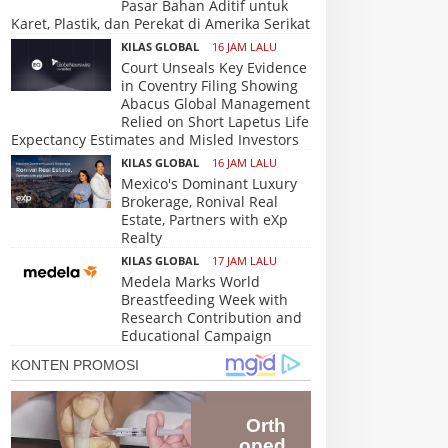
Pasar Bahan Aditif untuk
Karet, Plastik, dan Perekat di Amerika Serikat
KILAS GLOBAL
16 JAM LALU
Court Unseals Key Evidence
in Coventry Filing Showing
Abacus Global Management
Relied on Short Lapetus Life
Expectancy Estimates and Misled Investors
KILAS GLOBAL
16 JAM LALU
Mexico's Dominant Luxury
Brokerage, Ronival Real
Estate, Partners with eXp
Realty
KILAS GLOBAL
17 JAM LALU
Medela Marks World
Breastfeeding Week with
Research Contribution and
Educational Campaign