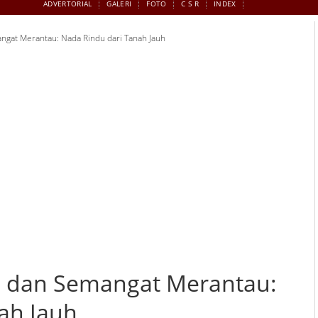
ADVERTORIAL
GALERI
FOTO
C S R
INDEX
gat Merantau: Nada Rindu dari Tanah Jauh
 dan Semangat Merantau:
ah Jauh