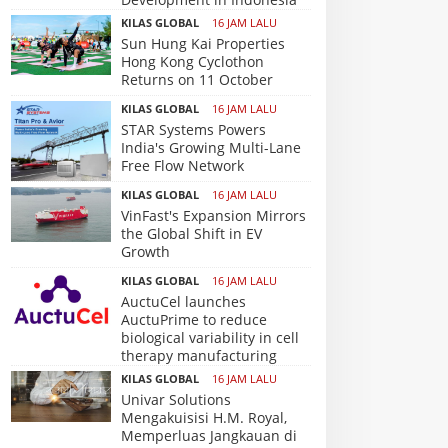
KILAS GLOBAL
16 JAM LALU
Sun Hung Kai Properties
Hong Kong Cyclothon
Returns on 11 October
KILAS GLOBAL
16 JAM LALU
STAR Systems Powers
India's Growing Multi-Lane
Free Flow Network
KILAS GLOBAL
16 JAM LALU
VinFast's Expansion Mirrors
the Global Shift in EV
Growth
KILAS GLOBAL
16 JAM LALU
AuctuCel launches
AuctuPrime to reduce
biological variability in cell
therapy manufacturing
KILAS GLOBAL
16 JAM LALU
Univar Solutions
Mengakuisisi H.M. Royal,
Memperluas Jangkauan di