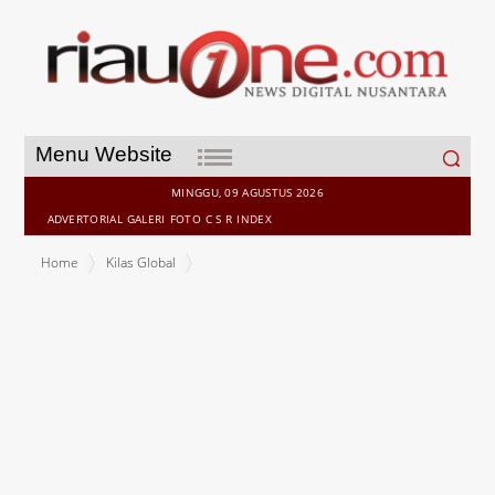
Search
Menu Website
for:
MINGGU, 09 AGUSTUS 2026
ADVERTORIAL
GALERI
FOTO
C S R
INDEX
Home
Kilas Global
Mari kita Bahas cara Kerja AI dan Sejarah Internet itu Sendiri,
Berikut Ulasan-nya