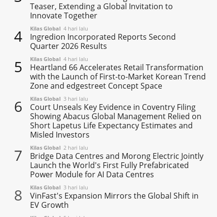
Teaser, Extending a Global Invitation to
Innovate Together
Kilas Global
4 hari lalu
4
Ingredion Incorporated Reports Second
Quarter 2026 Results
Kilas Global
4 hari lalu
5
Heartland 66 Accelerates Retail Transformation
with the Launch of First-to-Market Korean Trend
Zone and edgestreet Concept Space
Kilas Global
3 hari lalu
6
Court Unseals Key Evidence in Coventry Filing
Showing Abacus Global Management Relied on
Short Lapetus Life Expectancy Estimates and
Misled Investors
Kilas Global
2 hari lalu
7
Bridge Data Centres and Morong Electric Jointly
Launch the World's First Fully Prefabricated
Power Module for AI Data Centres
Kilas Global
3 hari lalu
8
VinFast's Expansion Mirrors the Global Shift in
EV Growth