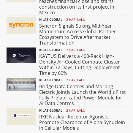
reaches financial close and starts
construction on its first project in
Mexico
KILAS GLOBAL
2 HARI LALU
Syncron Signals Strong Mid-Year
Momentum Across Global Partner
Ecosystem to Drive Aftermarket
Transformation
KILAS GLOBAL
2 HARI LALU
KAYTUS Delivers a 400-Rack High-
Density Air-Cooled Compute Cluster
Within 72 Days, Cutting Deployment
Time by 60%
KILAS GLOBAL
2 HARI LALU
Bridge Data Centres and Morong
Electric Jointly Launch the World's First
Fully Prefabricated Power Module for
AI Data Centres
KILAS GLOBAL
2 HARI LALU
RXR Nuclear Receptor Agonists
Promote Clearance of Alpha-Synuclein
in Cellular Models