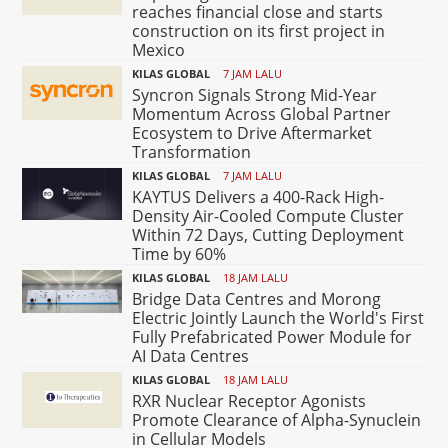
reaches financial close and starts
construction on its first project in
Mexico
KILAS GLOBAL
7 JAM LALU
Syncron Signals Strong Mid-Year
Momentum Across Global Partner
Ecosystem to Drive Aftermarket
Transformation
KILAS GLOBAL
7 JAM LALU
KAYTUS Delivers a 400-Rack High-
Density Air-Cooled Compute Cluster
Within 72 Days, Cutting Deployment
Time by 60%
KILAS GLOBAL
18 JAM LALU
Bridge Data Centres and Morong
Electric Jointly Launch the World's First
Fully Prefabricated Power Module for
AI Data Centres
KILAS GLOBAL
18 JAM LALU
RXR Nuclear Receptor Agonists
Promote Clearance of Alpha-Synuclein
in Cellular Models