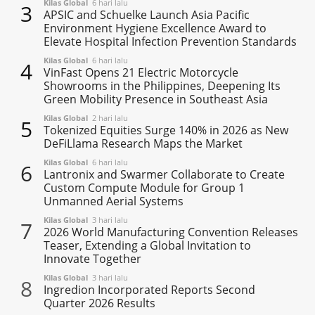
Kilas Global
6 hari lalu
3
APSIC and Schuelke Launch Asia Pacific
Environment Hygiene Excellence Award to
Elevate Hospital Infection Prevention Standards
Kilas Global
6 hari lalu
4
VinFast Opens 21 Electric Motorcycle
Showrooms in the Philippines, Deepening Its
Green Mobility Presence in Southeast Asia
Kilas Global
2 hari lalu
5
Tokenized Equities Surge 140% in 2026 as New
DeFiLlama Research Maps the Market
Kilas Global
6 hari lalu
6
Lantronix and Swarmer Collaborate to Create
Custom Compute Module for Group 1
Unmanned Aerial Systems
Kilas Global
3 hari lalu
7
2026 World Manufacturing Convention Releases
Teaser, Extending a Global Invitation to
Innovate Together
Kilas Global
3 hari lalu
8
Ingredion Incorporated Reports Second
Quarter 2026 Results