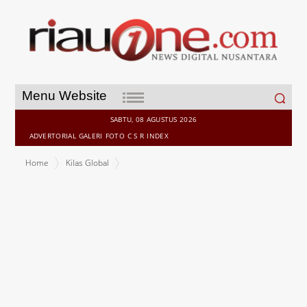
Search
Menu Website
for:
SABTU, 08 AGUSTUS 2026
ADVERTORIAL
GALERI
FOTO
C S R
INDEX
Home
Kilas Global
Massa Gelar Aksi 'Bela Tauhid' di Jakarta, Siap-siap Aksi Jilid II, Istana
akan di Ruqyah