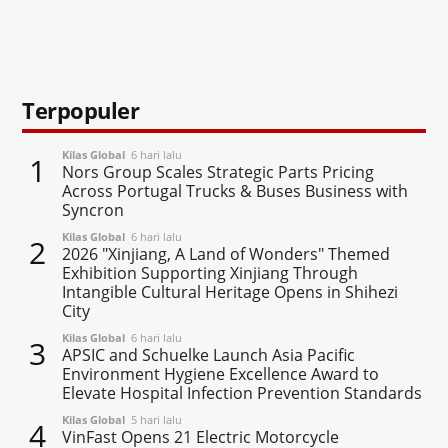
Terpopuler
Kilas Global
6 hari lalu
1
Nors Group Scales Strategic Parts Pricing
Across Portugal Trucks & Buses Business with
Syncron
Kilas Global
6 hari lalu
2
2026 "Xinjiang, A Land of Wonders" Themed
Exhibition Supporting Xinjiang Through
Intangible Cultural Heritage Opens in Shihezi
City
Kilas Global
6 hari lalu
3
APSIC and Schuelke Launch Asia Pacific
Environment Hygiene Excellence Award to
Elevate Hospital Infection Prevention Standards
Kilas Global
5 hari lalu
4
VinFast Opens 21 Electric Motorcycle