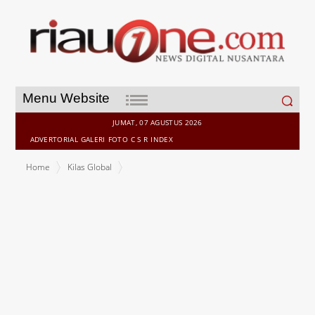
Search
Menu Website
for:
JUMAT, 07 AGUSTUS 2026
ADVERTORIAL
GALERI
FOTO
C S R
INDEX
Home
Kilas Global
Menjelang Hari H, Panitia Gencar Menuntaskan Persiapan Pekan
Raya Biologi 2023