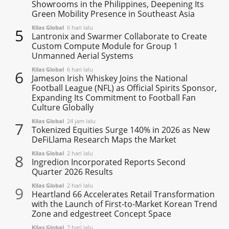
Showrooms in the Philippines, Deepening Its
Green Mobility Presence in Southeast Asia
Kilas Global
6 hari lalu
5
Lantronix and Swarmer Collaborate to Create
Custom Compute Module for Group 1
Unmanned Aerial Systems
Kilas Global
6 hari lalu
6
Jameson Irish Whiskey Joins the National
Football League (NFL) as Official Spirits Sponsor,
Expanding Its Commitment to Football Fan
Culture Globally
Kilas Global
24 jam lalu
7
Tokenized Equities Surge 140% in 2026 as New
DeFiLlama Research Maps the Market
Kilas Global
2 hari lalu
8
Ingredion Incorporated Reports Second
Quarter 2026 Results
Kilas Global
2 hari lalu
9
Heartland 66 Accelerates Retail Transformation
with the Launch of First-to-Market Korean Trend
Zone and edgestreet Concept Space
Kilas Global
2 hari lalu