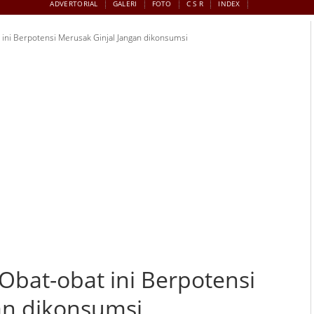
ADVERTORIAL
GALERI
FOTO
C S R
INDEX
 ini Berpotensi Merusak Ginjal Jangan dikonsumsi
Obat-obat ini Berpotensi
an dikonsumsi