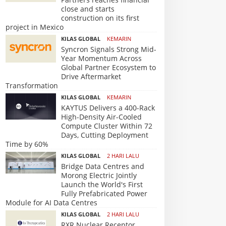
close and starts
construction on its first
project in Mexico
KILAS GLOBAL
KEMARIN
Syncron Signals Strong Mid-
Year Momentum Across
Global Partner Ecosystem to
Drive Aftermarket
Transformation
KILAS GLOBAL
KEMARIN
KAYTUS Delivers a 400-Rack
High-Density Air-Cooled
Compute Cluster Within 72
Days, Cutting Deployment
Time by 60%
KILAS GLOBAL
2 HARI LALU
Bridge Data Centres and
Morong Electric Jointly
Launch the World's First
Fully Prefabricated Power
Module for AI Data Centres
KILAS GLOBAL
2 HARI LALU
RXR Nuclear Receptor