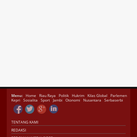
Menu:
Home
Riau Raya
Politik
Hukrim
Kilas Global
Parlemen
Kepri
Sosialita
Sport
Jambi
Otonomi
Nusantara
Serbaserbi
TENTANG KAMI
REDAKSI