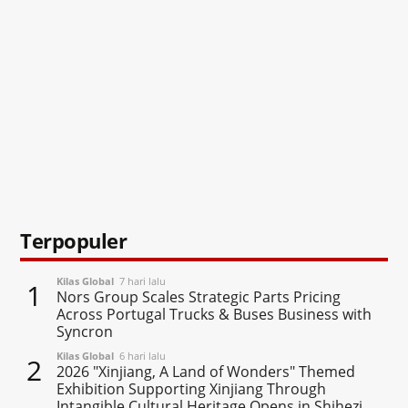
Terpopuler
Kilas Global
7 hari lalu
1
Nors Group Scales Strategic Parts Pricing
Across Portugal Trucks & Buses Business with
Syncron
Kilas Global
6 hari lalu
2
2026 "Xinjiang, A Land of Wonders" Themed
Exhibition Supporting Xinjiang Through
Intangible Cultural Heritage Opens in Shihezi