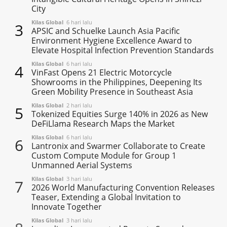
City
Kilas Global
6 hari lalu
3
APSIC and Schuelke Launch Asia Pacific
Environment Hygiene Excellence Award to
Elevate Hospital Infection Prevention Standards
Kilas Global
6 hari lalu
4
VinFast Opens 21 Electric Motorcycle
Showrooms in the Philippines, Deepening Its
Green Mobility Presence in Southeast Asia
Kilas Global
2 hari lalu
5
Tokenized Equities Surge 140% in 2026 as New
DeFiLlama Research Maps the Market
Kilas Global
6 hari lalu
6
Lantronix and Swarmer Collaborate to Create
Custom Compute Module for Group 1
Unmanned Aerial Systems
Kilas Global
3 hari lalu
7
2026 World Manufacturing Convention Releases
Teaser, Extending a Global Invitation to
Innovate Together
Kilas Global
3 hari lalu