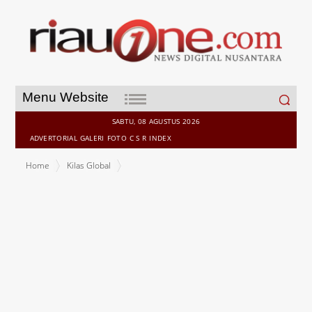
Search
Menu Website
for:
SABTU, 08 AGUSTUS 2026
ADVERTORIAL
GALERI
FOTO
C S R
INDEX
Home
Kilas Global
Tak Semua Beruntung Ya, Video Ojol Refreshing Usai Dapat
Penghasilan Rp1 Juta, Baru Pertama Kali Makan di Mal