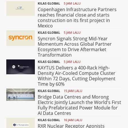
KILAS GLOBAL
5 JAM LALU
Copenhagen Infrastructure Partners
reaches financial close and starts
construction on its first project in
Mexico
KILAS GLOBAL
5 JAM LALU
Syncron Signals Strong Mid-Year
Momentum Across Global Partner
Ecosystem to Drive Aftermarket
Transformation
KILAS GLOBAL
5 JAM LALU
KAYTUS Delivers a 400-Rack High-
Density Air-Cooled Compute Cluster
Within 72 Days, Cutting Deployment
Time by 60%
KILAS GLOBAL
15 JAM LALU
Bridge Data Centres and Morong
Electric Jointly Launch the World's First
Fully Prefabricated Power Module for
AI Data Centres
KILAS GLOBAL
16 JAM LALU
RXR Nuclear Receptor Agonists