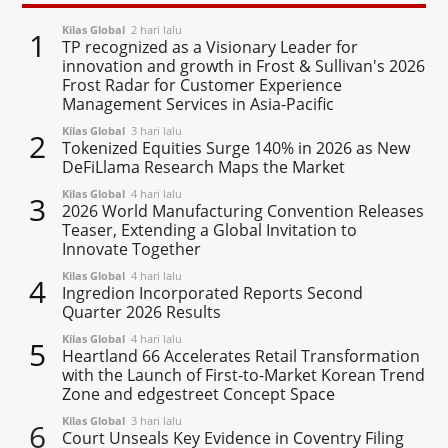
Kilas Global
2 hari lalu
1
TP recognized as a Visionary Leader for
innovation and growth in Frost & Sullivan's 2026
Frost Radar for Customer Experience
Management Services in Asia-Pacific
Kilas Global
3 hari lalu
2
Tokenized Equities Surge 140% in 2026 as New
DeFiLlama Research Maps the Market
Kilas Global
4 hari lalu
3
2026 World Manufacturing Convention Releases
Teaser, Extending a Global Invitation to
Innovate Together
Kilas Global
4 hari lalu
4
Ingredion Incorporated Reports Second
Quarter 2026 Results
Kilas Global
4 hari lalu
5
Heartland 66 Accelerates Retail Transformation
with the Launch of First-to-Market Korean Trend
Zone and edgestreet Concept Space
Kilas Global
3 hari lalu
6
Court Unseals Key Evidence in Coventry Filing