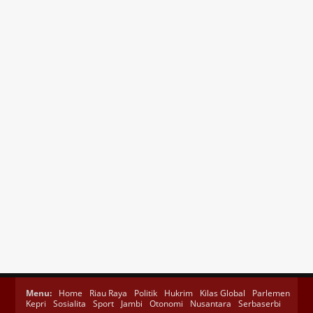
Menu:
Home
Riau Raya
Politik
Hukrim
Kilas Global
Parlemen
Kepri
Sosialita
Sport
Jambi
Otonomi
Nusantara
Serbaserbi