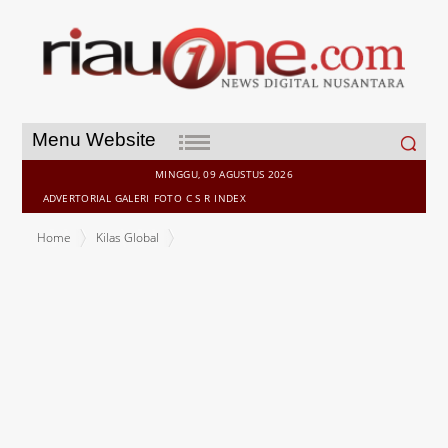
Search
Menu Website
for:
MINGGU, 09 AGUSTUS 2026
ADVERTORIAL
GALERI
FOTO
C S R
INDEX
Home
Kilas Global
Viral, Video Motor "Matic" Tak Kuat Nanjak, Ini Penjelasan Ahli