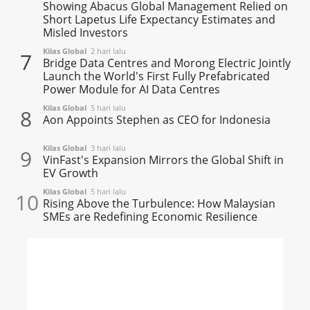
Showing Abacus Global Management Relied on
Short Lapetus Life Expectancy Estimates and
Misled Investors
Kilas Global
2 hari lalu
7
Bridge Data Centres and Morong Electric Jointly
Launch the World's First Fully Prefabricated
Power Module for AI Data Centres
Kilas Global
5 hari lalu
8
Aon Appoints Stephen as CEO for Indonesia
Kilas Global
3 hari lalu
9
VinFast's Expansion Mirrors the Global Shift in
EV Growth
Kilas Global
5 hari lalu
10
Rising Above the Turbulence: How Malaysian
SMEs are Redefining Economic Resilience