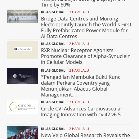
Time by 60%
KILAS GLOBAL
2 HARI LALU
Bridge Data Centres and Morong
Electric Jointly Launch the World's First
Fully Prefabricated Power Module for
AI Data Centres
KILAS GLOBAL
2 HARI LALU
RXR Nuclear Receptor Agonists
Promote Clearance of Alpha-Synuclein
in Cellular Models
KILAS GLOBAL
2 HARI LALU
*Pengadilan Membuka Bukti Kunci
dalam Perkara Coventry yang
Menunjukkan Abacus Global
Management...
KILAS GLOBAL
2 HARI LALU
Circle CVI Advances Cardiovascular
Imaging Innovation with cvi42 v6.5
KILAS GLOBAL
2 HARI LALU
New Velo Global Research Reveals the