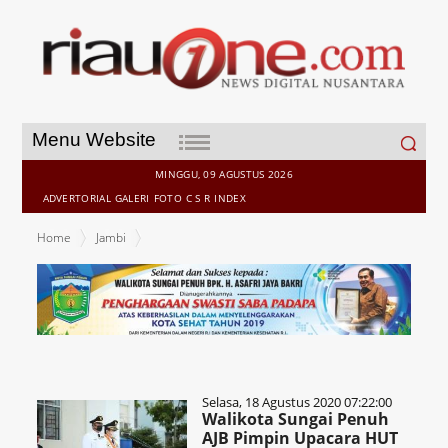
Search
Menu Website
for:
MINGGU, 09 AGUSTUS 2026
ADVERTORIAL
GALERI
FOTO
C S R
INDEX
Home
Jambi
Selasa, 18 Agustus 2020 07:22:00
Walikota Sungai Penuh
AJB Pimpin Upacara HUT