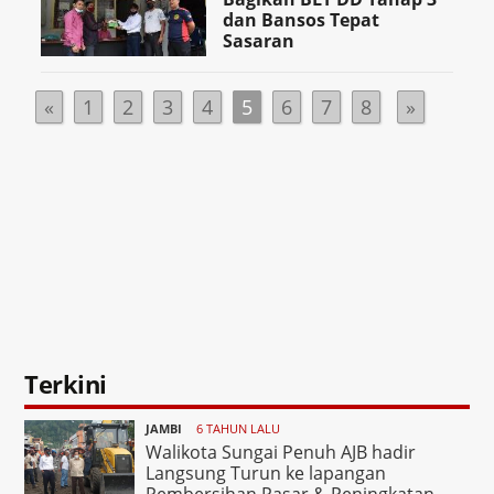
dan Bansos Tepat
Sasaran
«
1
2
3
4
5
6
7
8
»
Terkini
JAMBI
6 TAHUN LALU
Walikota Sungai Penuh AJB hadir
Langsung Turun ke lapangan