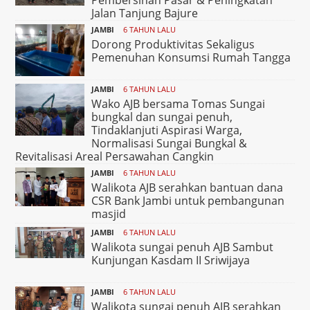
Pembersihan Pasar & Peningkatan
Jalan Tanjung Bajure
JAMBI
6 TAHUN LALU
Dorong Produktivitas Sekaligus
Pemenuhan Konsumsi Rumah Tangga
JAMBI
6 TAHUN LALU
Wako AJB bersama Tomas Sungai
bungkal dan sungai penuh,
Tindaklanjuti Aspirasi Warga,
Normalisasi Sungai Bungkal &
Revitalisasi Areal Persawahan Cangkin
JAMBI
6 TAHUN LALU
Walikota AJB serahkan bantuan dana
CSR Bank Jambi untuk pembangunan
masjid
JAMBI
6 TAHUN LALU
Walikota sungai penuh AJB Sambut
Kunjungan Kasdam II Sriwijaya
JAMBI
6 TAHUN LALU
Walikota sungai penuh AJB serahkan