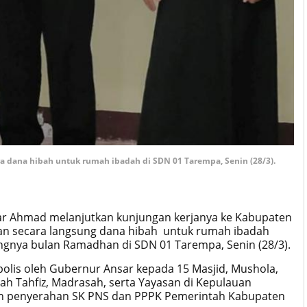
 dana hibah untuk rumah ibadah di SDN 01 Tarempa, Senin (28/3).
sar Ahmad melanjutkan kunjungan kerjanya ke Kabupaten
 secara langsung dana hibah untuk rumah ibadah
angnya bulan Ramadhan di SDN 01 Tarempa, Senin (28/3).
bolis oleh Gubernur Ansar kepada 15 Masjid, Mushola,
ah Tahfiz, Madrasah, serta Yayasan di Kepulauan
an penyerahan SK PNS dan PPPK Pemerintah Kabupaten