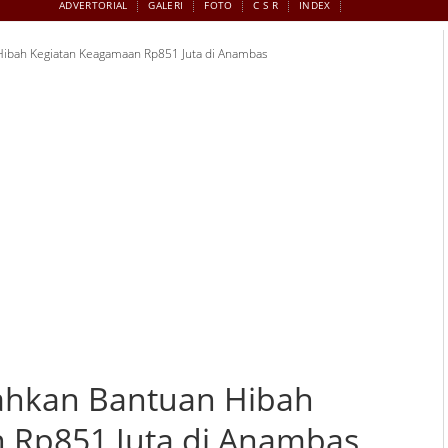
ADVERTORIAL
GALERI
FOTO
C S R
INDEX
ibah Kegiatan Keagamaan Rp851 Juta di Anambas
ahkan Bantuan Hibah
 Rp851 Juta di Anambas