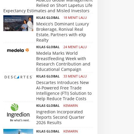
Relied on Short Lapetus Life
Expectancy Estimates and Misled Investors
KILAS GLOBAL
18 MENIT LALU
Mexico's Dominant Luxury
Brokerage, Ronival Real
Estate, Partners with eXp
Realty
KILAS GLOBAL
24 MENIT LALU
Medela Marks World
Breastfeeding Week with
Research Contribution and
Educational Campaign
KILAS GLOBAL
33 MENIT LALU
Descartes Introduces New
AI-Powered Free Trade
Intelligence (FTI) Solution to
Help Reduce Trade Costs
KILAS GLOBAL
KEMARIN
Ingredion Incorporated
Reports Second Quarter
2026 Results
KILAS GLOBAL
KEMARIN