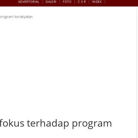
ADVERTORIAL
GALERI
FOTO
C S R
INDEX
 program kerakyatan
 fokus terhadap program