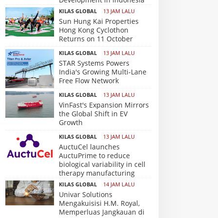
KILAS GLOBAL
13 JAM LALU
Sun Hung Kai Properties
Hong Kong Cyclothon
Returns on 11 October
KILAS GLOBAL
13 JAM LALU
STAR Systems Powers
India's Growing Multi-Lane
Free Flow Network
KILAS GLOBAL
13 JAM LALU
VinFast's Expansion Mirrors
the Global Shift in EV
Growth
KILAS GLOBAL
13 JAM LALU
AuctuCel launches
AuctuPrime to reduce
biological variability in cell
therapy manufacturing
KILAS GLOBAL
14 JAM LALU
Univar Solutions
Mengakuisisi H.M. Royal,
Memperluas Jangkauan di