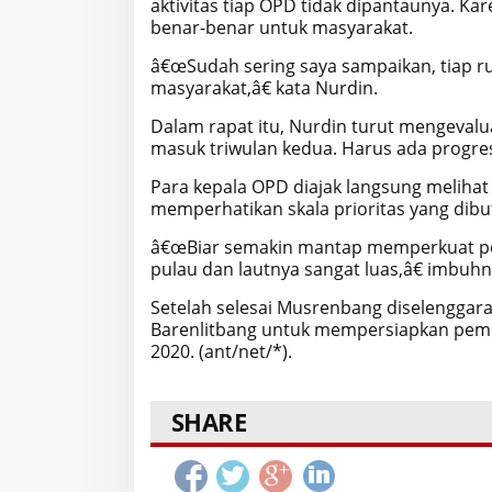
aktivitas tiap OPD tidak dipantaunya. K
benar-benar untuk masyarakat.
â€œSudah sering saya sampaikan, tiap r
masyarakat,â€ kata Nurdin.
Dalam rapat itu, Nurdin turut mengevalu
masuk triwulan kedua. Harus ada progre
Para kepala OPD diajak langsung meliha
memperhatikan skala prioritas yang di
â€œBiar semakin mantap memperkuat pere
pulau dan lautnya sangat luas,â€ imbuhn
Setelah selesai Musrenbang diselenggara
Barenlitbang untuk mempersiapkan pe
2020. (ant/net/*).
SHARE