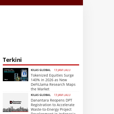
Terkini
KILAS GLOBAL
13 JAM LALU
Tokenized Equities Surge
140% in 2026 as New
DeFiLlama Research Maps
the Market
KILAS GLOBAL
13 JAM LALU
Danantara Reopens DPT
Registration to Accelerate
Waste-to-Energy Project
Development in Indonesia