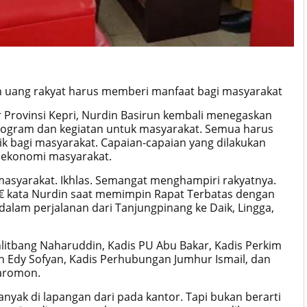
ah uang rakyat harus memberi manfaat bagi masyarakat
r Provinsi Kepri, Nurdin Basirun kembali menegaskan
ogram dan kegiatan untuk masyarakat. Semua harus
k bagi masyarakat. Capaian-capaian yang dilakukan
 ekonomi masyarakat.
masyarakat. Ikhlas. Semangat menghampiri rakyatnya.
â€ kata Nurdin saat memimpin Rapat Terbatas dengan
dalam perjalanan dari Tanjungpinang ke Daik, Lingga,
nlitbang Naharuddin, Kadis PU Abu Bakar, Kadis Perkim
n Edy Sofyan, Kadis Perhubungan Jumhur Ismail, dan
aromon.
yak di lapangan dari pada kantor. Tapi bukan berarti