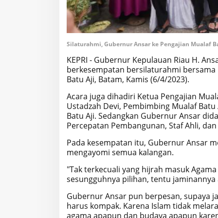
Silaturahmi, Gubernur Ansar ke Pengajian Mualaf B
KEPRI - Gubernur Kepulauan Riau H. Ans
berkesempatan bersilaturahmi bersama b
Batu Aji, Batam, Kamis (6/4/2023).
Acara juga dihadiri Ketua Pengajian Mual
Ustadzah Devi, Pembimbing Mualaf Batu Aj
Batu Aji. Sedangkan Gubernur Ansar didam
Percepatan Pembangunan, Staf Ahli, dan
Pada kesempatan itu, Gubernur Ansar m
mengayomi semua kalangan.
"Tak terkecuali yang hijrah masuk Agama 
sesungguhnya pilihan, tentu jaminannya 
Gubernur Ansar pun berpesan, supaya ja
harus kompak. Karena Islam tidak melar
agama apapun dan budaya apapun karen