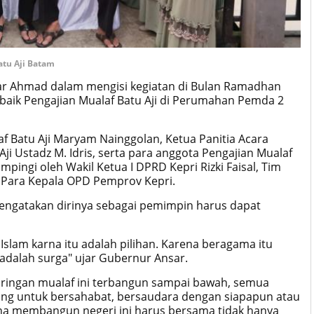
atu Aji Batam
ar Ahmad dalam mengisi kegiatan di Bulan Ramadhan
aik Pengajian Mualaf Batu Aji di Perumahan Pemda 2
af Batu Aji Maryam Nainggolan, Ketua Panitia Acara
i Ustadz M. Idris, serta para anggota Pengajian Mualaf
pingi oleh Wakil Ketua I DPRD Kepri Rizki Faisal, Tim
 Para Kepala OPD Pemprov Kepri.
engatakan dirinya sebagai pemimpin harus dapat
Islam karna itu adalah pilihan. Karena beragama itu
adalah surga" ujar Gubernur Ansar.
ringan mualaf ini terbangun sampai bawah, semua
ang untuk bersahabat, bersaudara dengan siapapun atau
a membangun negeri ini harus bersama tidak hanya