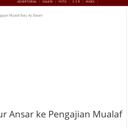
ADVERTORIAL
GALERI
FOTO
C S R
INDEX
ajian Mualaf Batu Aji Batam
ur Ansar ke Pengajian Mualaf