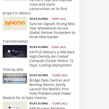
close and starts
construction on its first
project in Mexico
KILAS GLOBAL
4 JAM LALU
Syncron Signals Strong Mid-
Year Momentum Across
Global Partner Ecosystem to
Drive Aftermarket
Transformation
KILAS GLOBAL
4 JAM LALU
KAYTUS Delivers a 400-Rack
High-Density Air-Cooled
Compute Cluster Within 72
Days, Cutting Deployment
Time by 60%
KILAS GLOBAL
15 JAM LALU
Bridge Data Centres and
Morong Electric Jointly
Launch the World's First
Fully Prefabricated Power
Module for AI Data Centres
KILAS GLOBAL
15 JAM LALU
RXR Nuclear Receptor