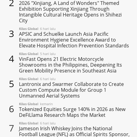
2
2026 "Xinjiang, A Land of Wonders" Themed
Exhibition Supporting Xinjiang Through
Intangible Cultural Heritage Opens in Shihezi
City
Kilas Global
6 hari lalu
3
APSIC and Schuelke Launch Asia Pacific
Environment Hygiene Excellence Award to
Elevate Hospital Infection Prevention Standards
Kilas Global
5 hari lalu
4
VinFast Opens 21 Electric Motorcycle
Showrooms in the Philippines, Deepening Its
Green Mobility Presence in Southeast Asia
Kilas Global
6 hari lalu
5
Lantronix and Swarmer Collaborate to Create
Custom Compute Module for Group 1
Unmanned Aerial Systems
Kilas Global
kemarin
6
Tokenized Equities Surge 140% in 2026 as New
DeFiLlama Research Maps the Market
Kilas Global
6 hari lalu
7
Jameson Irish Whiskey Joins the National
Football League (NFL) as Official Spirits Sponsor,