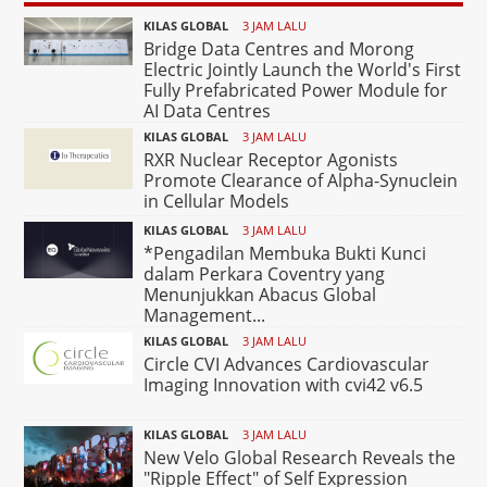
KILAS GLOBAL
3 JAM LALU
Bridge Data Centres and Morong
Electric Jointly Launch the World's First
Fully Prefabricated Power Module for
AI Data Centres
KILAS GLOBAL
3 JAM LALU
RXR Nuclear Receptor Agonists
Promote Clearance of Alpha-Synuclein
in Cellular Models
KILAS GLOBAL
3 JAM LALU
*Pengadilan Membuka Bukti Kunci
dalam Perkara Coventry yang
Menunjukkan Abacus Global
Management...
KILAS GLOBAL
3 JAM LALU
Circle CVI Advances Cardiovascular
Imaging Innovation with cvi42 v6.5
KILAS GLOBAL
3 JAM LALU
New Velo Global Research Reveals the
"Ripple Effect" of Self Expression