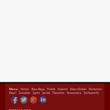
Menu:
Home
Riau Raya
Politik
Hukrim
Kilas Global
Parlemen
Kepri
Sosialita
Sport
Jambi
Otonomi
Nusantara
Serbaserbi