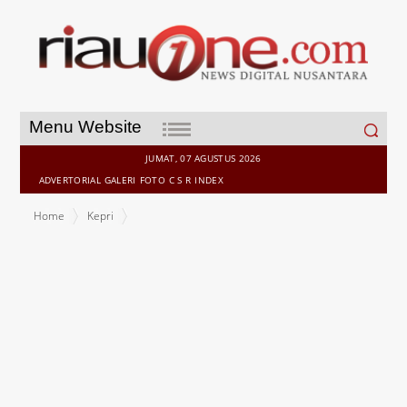
Search
Menu Website
for:
JUMAT, 07 AGUSTUS 2026
ADVERTORIAL
GALERI
FOTO
C S R
INDEX
Home
Kepri
Silaturahmi Plt Gubernur di Masjid Al-Mishbah : Rayakan
Kebersamaan untuk Kemajuan