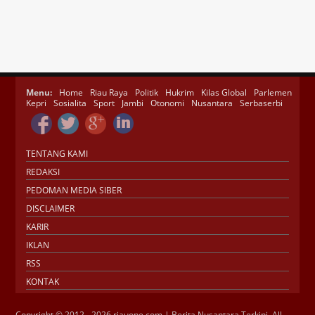
Menu:
Home
Riau Raya
Politik
Hukrim
Kilas Global
Parlemen
Kepri
Sosialita
Sport
Jambi
Otonomi
Nusantara
Serbaserbi
TENTANG KAMI
REDAKSI
PEDOMAN MEDIA SIBER
DISCLAIMER
KARIR
IKLAN
RSS
KONTAK
Copyright © 2012 - 2026 riauone.com | Berita Nusantara Terkini. All