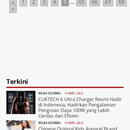
«
1
2
3
4
5
...
65
66
67
68
»
Terkini
KILAS GLOBAL
4 HARI LALU
CUKTECH 6 Ultra Charger Resmi Hadir
di Indonesia, Hadirkan Pengalaman
Pengisian Daya 100W yang Lebih
Cerdas dan Efisien
KILAS GLOBAL
4 HARI LALU
Chinese Original Kids Apparel Brand