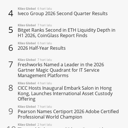
Kilas Global
6 hari lalu
4
Iveco Group 2026 Second Quarter Results
Kilas Global
7 hari lalu
5
Bitget Ranks Second in ETH Liquidity Depth in
H1 2026, CoinGlass Report Finds
Kilas Global
6 hari lalu
6
2026 Half-Year Results
Kilas Global
7 hari lalu
7
Freshworks Named a Leader in the 2026
Gartner Magic Quadrant for IT Service
Management Platforms
Kilas Global
4 hari lalu
8
CICC Hosts Inaugural Embark Salon in Hong
Kong, Launches International Asset Custody
Offering
Kilas Global
7 hari lalu
9
Pearson Names Certiport 2026 Adobe Certified
Professional World Champion
Kilas Global
2 hari lalu