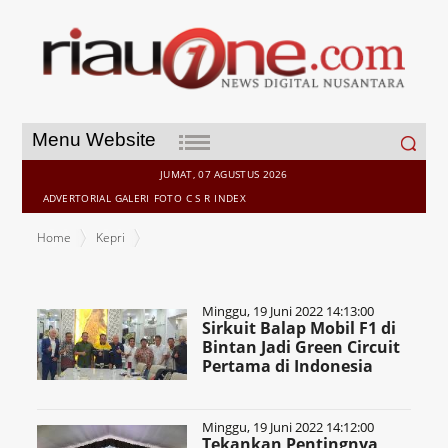
Search
Menu Website
for:
JUMAT, 07 AGUSTUS 2026
ADVERTORIAL
GALERI
FOTO
C S R
INDEX
Home
Kepri
Minggu, 19 Juni 2022 14:13:00
Sirkuit Balap Mobil F1 di
Bintan Jadi Green Circuit
Pertama di Indonesia
Minggu, 19 Juni 2022 14:12:00
Tekankan Pentingnya