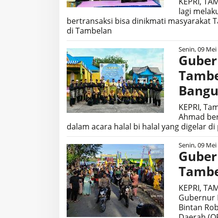
KEPRI, TAM
lagi mela
bertransaksi bisa dinikmati masyarakat 
di Tambelan
Senin, 09 Mei
Guber
Tambe
Bangu
KEPRI, Tam
Ahmad ber
dalam acara halal bi halal yang digelar d
Senin, 09 Mei
Guber
Tambe
KEPRI, TAM
Gubernur K
Bintan Rob
Daerah (O