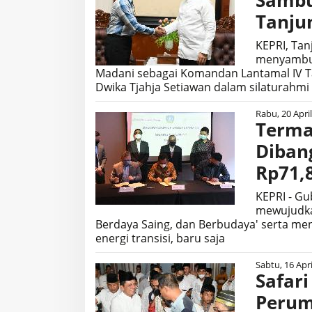
Sambu
Tanju
KEPRI, Ta
menyambut
Madani sebagai Komandan Lantamal IV T
Dwika Tjahja Setiawan dalam silaturahmi
Rabu, 20 Apri
Terma
Dibang
Rp71,8
KEPRI - G
mewujudka
Berdaya Saing, dan Berbudaya' serta m
energi transisi, baru saja
Sabtu, 16 Apri
Safari
Perum