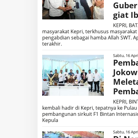
Guber
giat I
KEPRI, BA
masyarakat Kepri, terkhusus masyarakat
pengabdian sebagai hamba Allah SWT. A
terakhir.
Sabtu, 16 Apri
Pemba
Jokow
Melet
Pemba
KEPRI, BIN
kembali hadir di Kepri, tepatnya ke Pul
pembangunan sirkuit F1 Bintan Internasion
Kepula
Sabtu, 16 Apri