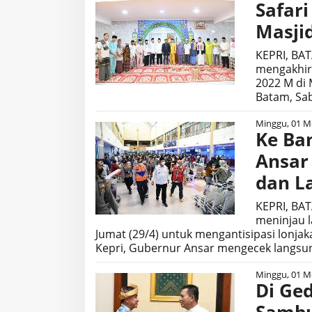
Safar
Masjid
KEPRI, BA
mengakhiri
2022 M di 
Batam, Sab
Minggu, 01 Me
Ke Ba
Ansar
dan L
KEPRI, BA
meninjau 
Jumat (29/4) untuk mengantisipasi lonj
Kepri, Gubernur Ansar mengecek langsu
Minggu, 01 Me
Di Ge