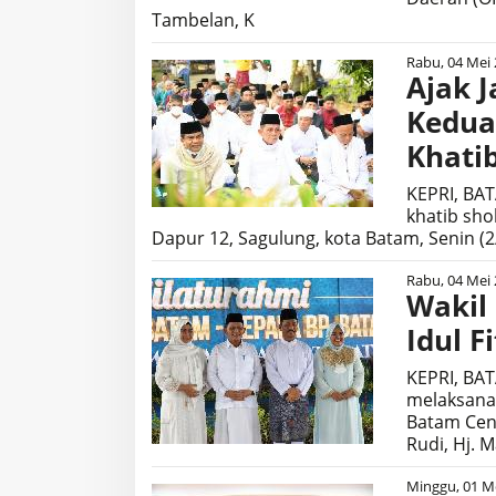
Tambelan, K
Rabu, 04 Mei 
Ajak 
Kedua
Khatib
KEPRI, BA
khatib shol
Dapur 12, Sagulung, kota Batam, Senin (2
Rabu, 04 Mei 
Wakil
Idul F
KEPRI, BAT
melaksanak
Batam Cent
Rudi, Hj. 
Minggu, 01 Me