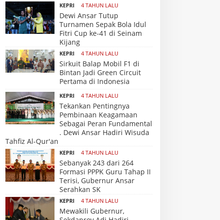
KEPRI
4 TAHUN LALU
Dewi Ansar Tutup
Turnamen Sepak Bola Idul
Fitri Cup ke-41 di Seinam
Kijang
KEPRI
4 TAHUN LALU
Sirkuit Balap Mobil F1 di
Bintan Jadi Green Circuit
Pertama di Indonesia
KEPRI
4 TAHUN LALU
Tekankan Pentingnya
Pembinaan Keagamaan
Sebagai Peran Fundamental
. Dewi Ansar Hadiri Wisuda
Tahfiz Al-Qur'an
KEPRI
4 TAHUN LALU
Sebanyak 243 dari 264
Formasi PPPK Guru Tahap II
Terisi, Gubernur Ansar
Serahkan SK
KEPRI
4 TAHUN LALU
Mewakili Gubernur,
Sekdaprov Adi Hadiri