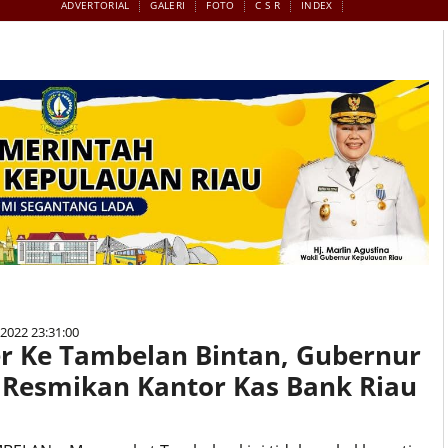
ADVERTORIAL
GALERI
FOTO
C S R
INDEX
 2022 23:31:00
r Ke Tambelan Bintan, Gubernur
 Resmikan Kantor Kas Bank Riau