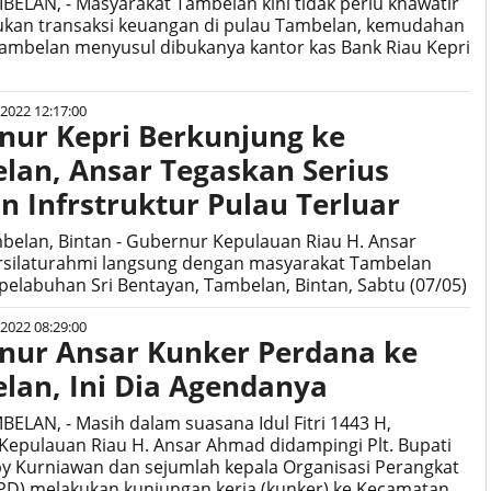
BELAN, - Masyarakat Tambelan kini tidak perlu khawatir
kukan transaksi keuangan di pulau Tambelan, kemudahan
Tambelan menyusul dibukanya kantor kas Bank Riau Kepri
 2022 12:17:00
nur Kepri Berkunjung ke
lan, Ansar Tegaskan Serius
n Infrstruktur Pulau Terluar
belan, Bintan - Gubernur Kepulauan Riau H. Ansar
silaturahmi langsung dengan masyarakat Tambelan
i pelabuhan Sri Bentayan, Tambelan, Bintan, Sabtu (07/05)
 2022 08:29:00
nur Ansar Kunker Perdana ke
lan, Ini Dia Agendanya
BELAN, - Masih dalam suasana Idul Fitri 1443 H,
epulauan Riau H. Ansar Ahmad didampingi Plt. Bupati
y Kurniawan dan sejumlah kepala Organisasi Perangkat
PD) melakukan kunjungan kerja (kunker) ke Kecamatan