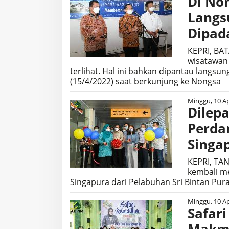
Di No
Langs
Dipad
KEPRI, BAT
wisatawan
terlihat. Hal ini bahkan dipantau langsun
(15/4/2022) saat berkunjung ke Nongsa
Minggu, 10 Ap
Dilep
Perda
Singa
KEPRI, TAN
kembali me
Singapura dari Pelabuhan Sri Bintan Pura
Minggu, 10 Ap
Safari