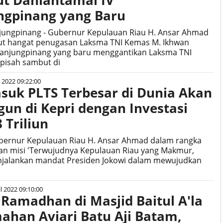
t Danlantamal IV
ngpinang yang Baru
njungpinang - Gubernur Kepulauan Riau H. Ansar Ahmad
 hangat penugasan Laksma TNI Kemas M. Ikhwan
anjungpinang yang baru menggantikan Laksma TNI
 pisah sambut di
l 2022 09:22:00
suk PLTS Terbesar di Dunia Akan
un di Kepri dengan Investasi
 Triliun
ubernur Kepulauan Riau H. Ansar Ahmad dalam rangka
n misi 'Terwujudnya Kepulauan Riau yang Makmur,
enjalankan mandat Presiden Jokowi dalam mewujudkan
l 2022 09:10:00
 Ramadhan di Masjid Baitul A'la
ahan Aviari Batu Aji Batam,