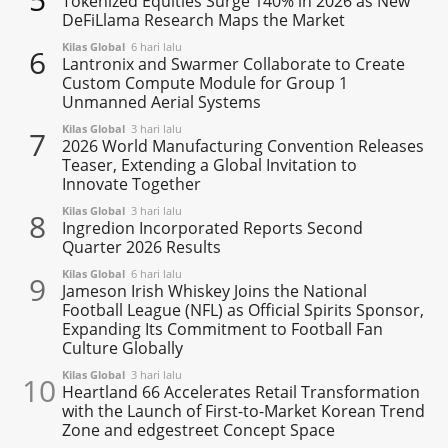
Tokenized Equities Surge 140% in 2026 as New
DeFiLlama Research Maps the Market
Kilas Global
6 hari lalu
6
Lantronix and Swarmer Collaborate to Create
Custom Compute Module for Group 1
Unmanned Aerial Systems
Kilas Global
3 hari lalu
7
2026 World Manufacturing Convention Releases
Teaser, Extending a Global Invitation to
Innovate Together
Kilas Global
3 hari lalu
8
Ingredion Incorporated Reports Second
Quarter 2026 Results
Kilas Global
6 hari lalu
9
Jameson Irish Whiskey Joins the National
Football League (NFL) as Official Spirits Sponsor,
Expanding Its Commitment to Football Fan
Culture Globally
Kilas Global
3 hari lalu
10
Heartland 66 Accelerates Retail Transformation
with the Launch of First-to-Market Korean Trend
Zone and edgestreet Concept Space