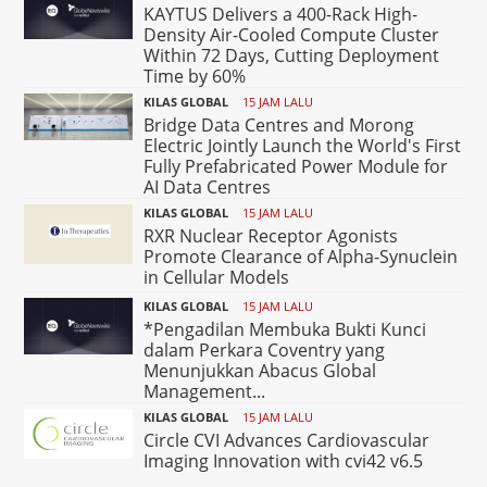
KAYTUS Delivers a 400-Rack High-
Density Air-Cooled Compute Cluster
Within 72 Days, Cutting Deployment
Time by 60%
KILAS GLOBAL
15 JAM LALU
Bridge Data Centres and Morong
Electric Jointly Launch the World's First
Fully Prefabricated Power Module for
AI Data Centres
KILAS GLOBAL
15 JAM LALU
RXR Nuclear Receptor Agonists
Promote Clearance of Alpha-Synuclein
in Cellular Models
KILAS GLOBAL
15 JAM LALU
*Pengadilan Membuka Bukti Kunci
dalam Perkara Coventry yang
Menunjukkan Abacus Global
Management...
KILAS GLOBAL
15 JAM LALU
Circle CVI Advances Cardiovascular
Imaging Innovation with cvi42 v6.5