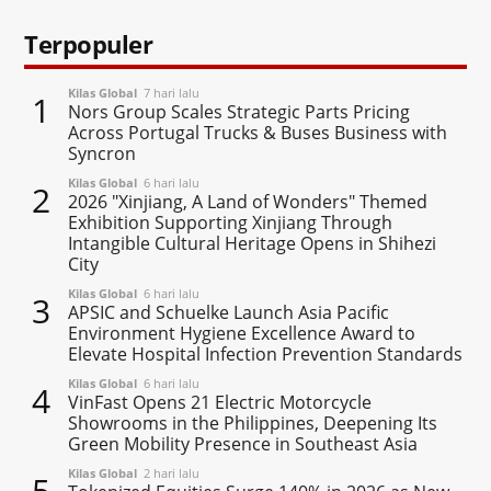
Terpopuler
Kilas Global
7 hari lalu
1
Nors Group Scales Strategic Parts Pricing
Across Portugal Trucks & Buses Business with
Syncron
Kilas Global
6 hari lalu
2
2026 "Xinjiang, A Land of Wonders" Themed
Exhibition Supporting Xinjiang Through
Intangible Cultural Heritage Opens in Shihezi
City
Kilas Global
6 hari lalu
3
APSIC and Schuelke Launch Asia Pacific
Environment Hygiene Excellence Award to
Elevate Hospital Infection Prevention Standards
Kilas Global
6 hari lalu
4
VinFast Opens 21 Electric Motorcycle
Showrooms in the Philippines, Deepening Its
Green Mobility Presence in Southeast Asia
Kilas Global
2 hari lalu
5