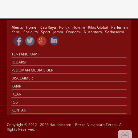
Menu:
Home
Riau Raya
Politik
Hukrim
Kilas Global
Parlemen
Kepri
Sosialita
Sport
Jambi
Otonomi
Nusantara
Serbaserbi
TENTANG KAMI
REDAKSI
PEDOMAN MEDIA SIBER
DISCLAIMER
KARIR
IKLAN
RSS
KONTAK
Copyright © 2012 - 2026 riauone.com | Berita Nusantara Terkini. All
Rights Reserved.
Jasa SEO
SMM Panel
Buy Instagram
Verification
Instagram Verified