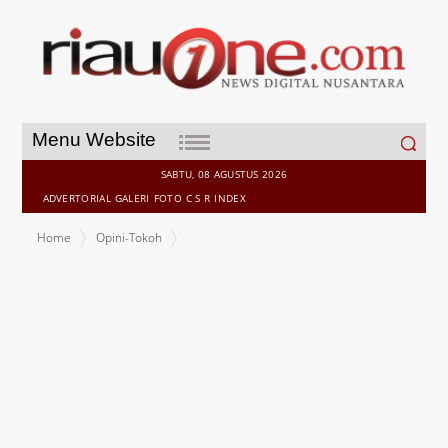
Search
Menu Website
for:
SABTU, 08 AGUSTUS 2026
ADVERTORIAL
GALERI
FOTO
C S R
INDEX
Home
Opini-Tokoh
Berikut Profil Zaim Saidi, Pendiri Pasar dengan Uang Dinar yang
Ditangkap Polisi