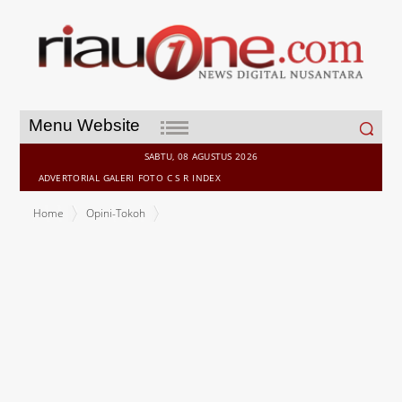
Search
Menu Website
for:
SABTU, 08 AGUSTUS 2026
ADVERTORIAL
GALERI
FOTO
C S R
INDEX
Home
Opini-Tokoh
Pilkada Sumbar 2020, Antitesis Pemilu 2019