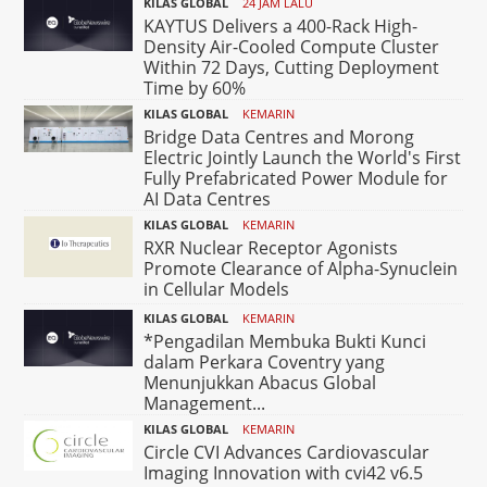
KILAS GLOBAL
24 JAM LALU
KAYTUS Delivers a 400-Rack High-
Density Air-Cooled Compute Cluster
Within 72 Days, Cutting Deployment
Time by 60%
KILAS GLOBAL
KEMARIN
Bridge Data Centres and Morong
Electric Jointly Launch the World's First
Fully Prefabricated Power Module for
AI Data Centres
KILAS GLOBAL
KEMARIN
RXR Nuclear Receptor Agonists
Promote Clearance of Alpha-Synuclein
in Cellular Models
KILAS GLOBAL
KEMARIN
*Pengadilan Membuka Bukti Kunci
dalam Perkara Coventry yang
Menunjukkan Abacus Global
Management...
KILAS GLOBAL
KEMARIN
Circle CVI Advances Cardiovascular
Imaging Innovation with cvi42 v6.5