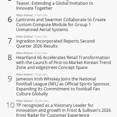
Teaser, Extending a Global Invitation to
Innovate Together
Kilas Global
7 hari lalu
6
Lantronix and Swarmer Collaborate to Create
Custom Compute Module for Group 1
Unmanned Aerial Systems
Kilas Global
4 hari lalu
7
Ingredion Incorporated Reports Second
Quarter 2026 Results
Kilas Global
4 hari lalu
8
Heartland 66 Accelerates Retail Transformation
with the Launch of First-to-Market Korean Trend
Zone and edgestreet Concept Space
Kilas Global
7 hari lalu
9
Jameson Irish Whiskey Joins the National
Football League (NFL) as Official Spirits Sponsor,
Expanding Its Commitment to Football Fan
Culture Globally
Kilas Global
24 jam lalu
10
TP recognized as a Visionary Leader for
innovation and growth in Frost & Sullivan's 2026
Frost Radar for Customer Experience