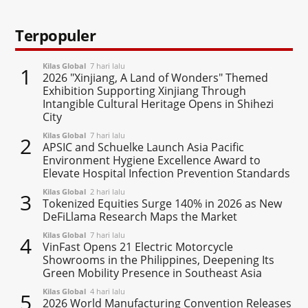
Terpopuler
Kilas Global
7 hari lalu
1
2026 "Xinjiang, A Land of Wonders" Themed
Exhibition Supporting Xinjiang Through
Intangible Cultural Heritage Opens in Shihezi
City
Kilas Global
7 hari lalu
2
APSIC and Schuelke Launch Asia Pacific
Environment Hygiene Excellence Award to
Elevate Hospital Infection Prevention Standards
Kilas Global
2 hari lalu
3
Tokenized Equities Surge 140% in 2026 as New
DeFiLlama Research Maps the Market
Kilas Global
7 hari lalu
4
VinFast Opens 21 Electric Motorcycle
Showrooms in the Philippines, Deepening Its
Green Mobility Presence in Southeast Asia
Kilas Global
4 hari lalu
5
2026 World Manufacturing Convention Releases