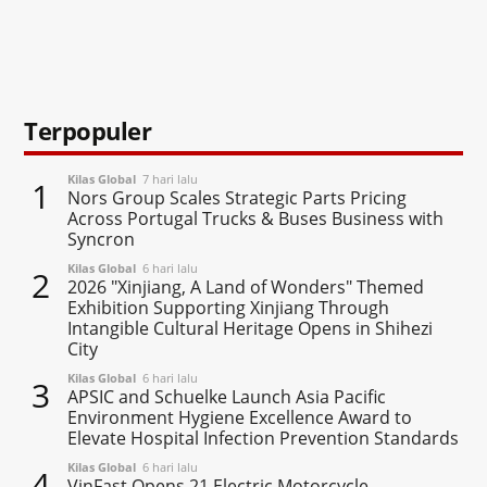
Terpopuler
Kilas Global
7 hari lalu
1
Nors Group Scales Strategic Parts Pricing
Across Portugal Trucks & Buses Business with
Syncron
Kilas Global
6 hari lalu
2
2026 "Xinjiang, A Land of Wonders" Themed
Exhibition Supporting Xinjiang Through
Intangible Cultural Heritage Opens in Shihezi
City
Kilas Global
6 hari lalu
3
APSIC and Schuelke Launch Asia Pacific
Environment Hygiene Excellence Award to
Elevate Hospital Infection Prevention Standards
Kilas Global
6 hari lalu
4
VinFast Opens 21 Electric Motorcycle