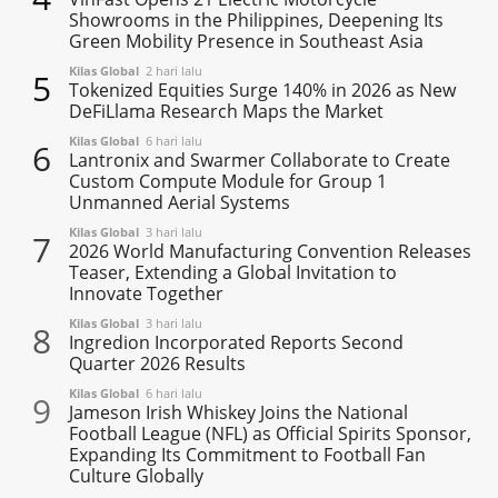
Showrooms in the Philippines, Deepening Its
Green Mobility Presence in Southeast Asia
Kilas Global
2 hari lalu
5
Tokenized Equities Surge 140% in 2026 as New
DeFiLlama Research Maps the Market
Kilas Global
6 hari lalu
6
Lantronix and Swarmer Collaborate to Create
Custom Compute Module for Group 1
Unmanned Aerial Systems
Kilas Global
3 hari lalu
7
2026 World Manufacturing Convention Releases
Teaser, Extending a Global Invitation to
Innovate Together
Kilas Global
3 hari lalu
8
Ingredion Incorporated Reports Second
Quarter 2026 Results
Kilas Global
6 hari lalu
9
Jameson Irish Whiskey Joins the National
Football League (NFL) as Official Spirits Sponsor,
Expanding Its Commitment to Football Fan
Culture Globally