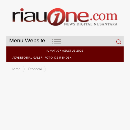
Search
Menu Website
for:
JUMAT, 07 AGUSTUS 2026
ADVERTORIAL
GALERI
FOTO
C S R
INDEX
Home
Otonomi
Masyarakat Pertanyakan Lahan Sawit Program CPCL