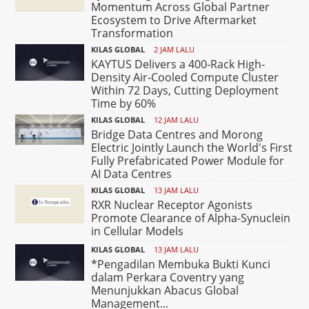
Momentum Across Global Partner
Ecosystem to Drive Aftermarket
Transformation
KILAS GLOBAL
2 JAM LALU
KAYTUS Delivers a 400-Rack High-
Density Air-Cooled Compute Cluster
Within 72 Days, Cutting Deployment
Time by 60%
KILAS GLOBAL
12 JAM LALU
Bridge Data Centres and Morong
Electric Jointly Launch the World's First
Fully Prefabricated Power Module for
AI Data Centres
KILAS GLOBAL
13 JAM LALU
RXR Nuclear Receptor Agonists
Promote Clearance of Alpha-Synuclein
in Cellular Models
KILAS GLOBAL
13 JAM LALU
*Pengadilan Membuka Bukti Kunci
dalam Perkara Coventry yang
Menunjukkan Abacus Global
Management...