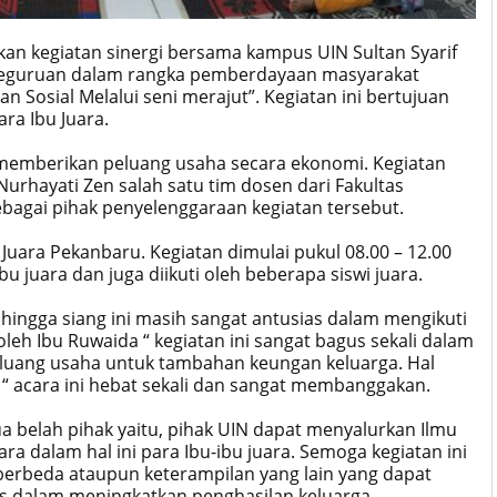
kan kegiatan sinergi bersama kampus UIN Sultan Syarif
n Keguruan dalam rangka pemberdayaan masyarakat
osial Melalui seni merajut”. Kegiatan ini bertujuan
ra Ibu Juara.
a memberikan peluang usaha secara ekonomi. Kegiatan
Nurhayati Zen salah satu tim dosen dari Fakultas
ebagai pihak penyelenggaraan kegiatan tersebut.
 Juara Pekanbaru. Kegiatan dimulai pukul 08.00 – 12.00
ibu juara dan juga diikuti oleh beberapa siswi juara.
 hingga siang ini masih sangat antusias dalam mengikuti
oleh Ibu Ruwaida “ kegiatan ini sangat bagus sekali dalam
luang usaha untuk tambahan keungan keluarga. Hal
“ acara ini hebat sekali dan sangat membanggakan.
 belah pihak yaitu, pihak UIN dapat menyalurkan Ilmu
a dalam hal ini para Ibu-ibu juara. Semoga kegiatan ini
berbeda ataupun keterampilan yang lain yang dapat
us dalam meningkatkan penghasilan keluarga.