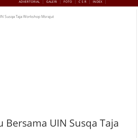
ADVERTORIAL
GALERI
FOTO
C S R
INDEX
IN Susqa Taja Workshop Msrajut
u Bersama UIN Susqa Taja