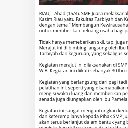
RIAU, - Ahad (15/4). SMP Juara melaksana
Kasim Riau yaitu Fakultas Tarbiyah da
dengan tema “ Membangun Kewirausahaan S
untuk memberikan peluang usaha bagi pa
Tidak hanya memeberikan skil, tapi jug
Merajut ini di bimbing langsung oleh Ibu 
Tarbiyah dan keguruan, yang sekaligus s
Kegiatan merajut ini dilaksanakan di SMP
WIB. Kegiatan ini diikuti sebanyak 30 Ibu-
Kegiatan yang berlangsung dari pagi tadi
pelatihan ini, seperti yang disamapaikan 
mengisi waktu luang dan memberikan pe
senada juga diungapkan oleh Ibu Pamela 
Kegiatan ini sangat menguntungkan kedua
dan keterempilanya kepada Pihak SMP Juar
akan terus berlanjut dalam bentuk yang 
menigkatkan skil para orangtua terkhus