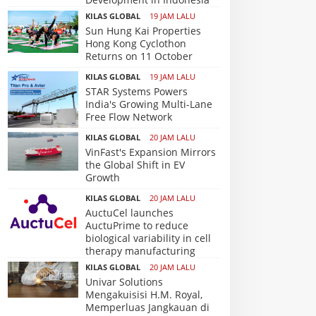
KILAS GLOBAL
19 JAM LALU
Sun Hung Kai Properties
Hong Kong Cyclothon
Returns on 11 October
KILAS GLOBAL
19 JAM LALU
STAR Systems Powers
India's Growing Multi-Lane
Free Flow Network
KILAS GLOBAL
20 JAM LALU
VinFast's Expansion Mirrors
the Global Shift in EV
Growth
KILAS GLOBAL
20 JAM LALU
AuctuCel launches
AuctuPrime to reduce
biological variability in cell
therapy manufacturing
KILAS GLOBAL
20 JAM LALU
Univar Solutions
Mengakuisisi H.M. Royal,
Memperluas Jangkauan di