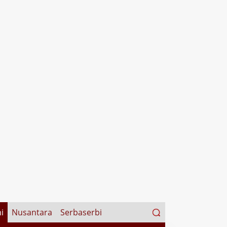
Search
i
Nusantara
Serbaserbi
for: