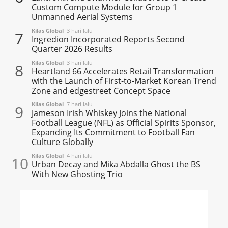
Custom Compute Module for Group 1
Unmanned Aerial Systems
Kilas Global
3 hari lalu
7
Ingredion Incorporated Reports Second
Quarter 2026 Results
Kilas Global
3 hari lalu
8
Heartland 66 Accelerates Retail Transformation
with the Launch of First-to-Market Korean Trend
Zone and edgestreet Concept Space
Kilas Global
7 hari lalu
9
Jameson Irish Whiskey Joins the National
Football League (NFL) as Official Spirits Sponsor,
Expanding Its Commitment to Football Fan
Culture Globally
Kilas Global
4 hari lalu
10
Urban Decay and Mika Abdalla Ghost the BS
With New Ghosting Trio