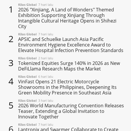
Kilas Global
7 hari lalu
1
2026 "Xinjiang, A Land of Wonders" Themed
Exhibition Supporting Xinjiang Through
Intangible Cultural Heritage Opens in Shihezi
City
Kilas Global
7 hari lalu
2
APSIC and Schuelke Launch Asia Pacific
Environment Hygiene Excellence Award to
Elevate Hospital Infection Prevention Standards
Kilas Global
2 hari lalu
3
Tokenized Equities Surge 140% in 2026 as New
DeFiLlama Research Maps the Market
Kilas Global
6 hari lalu
4
VinFast Opens 21 Electric Motorcycle
Showrooms in the Philippines, Deepening Its
Green Mobility Presence in Southeast Asia
Kilas Global
3 hari lalu
5
2026 World Manufacturing Convention Releases
Teaser, Extending a Global Invitation to
Innovate Together
Kilas Global
7 hari lalu
6
Lantronix and Swarmer Collaborate to Create