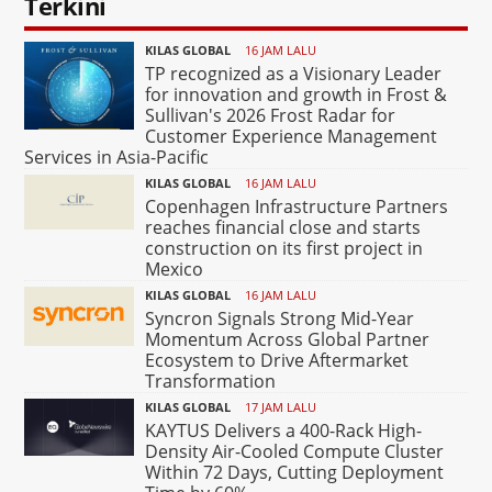
Terkini
KILAS GLOBAL
16 JAM LALU
TP recognized as a Visionary Leader
for innovation and growth in Frost &
Sullivan's 2026 Frost Radar for
Customer Experience Management
Services in Asia-Pacific
KILAS GLOBAL
16 JAM LALU
Copenhagen Infrastructure Partners
reaches financial close and starts
construction on its first project in
Mexico
KILAS GLOBAL
16 JAM LALU
Syncron Signals Strong Mid-Year
Momentum Across Global Partner
Ecosystem to Drive Aftermarket
Transformation
KILAS GLOBAL
17 JAM LALU
KAYTUS Delivers a 400-Rack High-
Density Air-Cooled Compute Cluster
Within 72 Days, Cutting Deployment