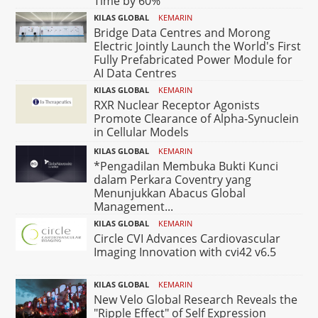
Time by 60%
KILAS GLOBAL
KEMARIN
Bridge Data Centres and Morong
Electric Jointly Launch the World's First
Fully Prefabricated Power Module for
AI Data Centres
KILAS GLOBAL
KEMARIN
RXR Nuclear Receptor Agonists
Promote Clearance of Alpha-Synuclein
in Cellular Models
KILAS GLOBAL
KEMARIN
*Pengadilan Membuka Bukti Kunci
dalam Perkara Coventry yang
Menunjukkan Abacus Global
Management...
KILAS GLOBAL
KEMARIN
Circle CVI Advances Cardiovascular
Imaging Innovation with cvi42 v6.5
KILAS GLOBAL
KEMARIN
New Velo Global Research Reveals the
"Ripple Effect" of Self Expression