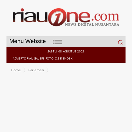
Search
Menu Website
for:
SABTU, 08 AGUSTUS 2026
ADVERTORIAL
GALERI
FOTO
C S R
INDEX
Home
Parlemen
Begini Tanggapan DPRD Meranti Soal Pinjaman 100 M oleh Pemda