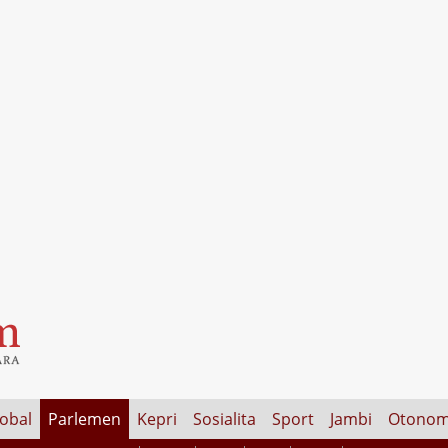
lobal
Parlemen
Kepri
Sosialita
Sport
Jambi
Otonom