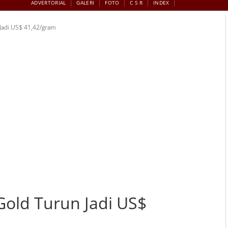
ADVERTORIAL
GALERI
FOTO
C S R
INDEX
Jadi US$ 41,42/gram
old Turun Jadi US$