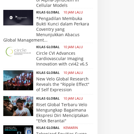
Cellular Models
KILAS GLOBAL
10 JAM LALU
*Pengadilan Membuka
Bukti Kunci dalam Perkara
Coventry yang
Menunjukkan Abacus
Global Management...
KILAS GLOBAL
10 JAM LALU
Circle CVI Advances
Cardiovascular Imaging
Innovation with cvi42 v6.5
KILAS GLOBAL
10 JAM LALU
New Velo Global Research
Reveals the "Ripple Effect"
of Self Expression
KILAS GLOBAL
10 JAM LALU
Riset Global Terbaru Velo
Mengungkap Bagaimana
Ekspresi Diri Menciptakan
"Efek Berantai"
KILAS GLOBAL
KEMARIN
Tokenized Equities Surge