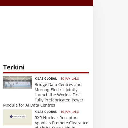
Terkini
KILAS GLOBAL
10 JAM LALU
Bridge Data Centres and
Morong Electric Jointly
Launch the World's First
Fully Prefabricated Power
Module for AI Data Centres
KILAS GLOBAL
10 JAM LALU
RXR Nuclear Receptor
Agonists Promote Clearance
of Alpha-Synuclein in