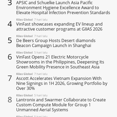
3
APSIC and Schuelke Launch Asia Pacific
Environment Hygiene Excellence Award to
Elevate Hospital Infection Prevention Standards
Kilas Global
7 hari lalu
4
VinFast showcases expanding EV lineup and
attractive customer programs at GIIAS 2026
Kilas Global
7 hari lalu
5
De Beers Group Hosts Desert diamonds
Beacon Campaign Launch in Shanghai
Kilas Global
5 hari lalu
6
VinFast Opens 21 Electric Motorcycle
Showrooms in the Philippines, Deepening Its
Green Mobility Presence in Southeast Asia
Kilas Global
7 hari lalu
7
Ascott Accelerates Vietnam Expansion With
Nine Signings in 1H 2026, Growing Portfolio by
Over 30%
Kilas Global
5 hari lalu
8
Lantronix and Swarmer Collaborate to Create
Custom Compute Module for Group 1
Unmanned Aerial Systems
Kilas Global
5 hari lalu