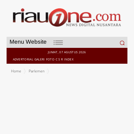
Search
Menu Website
for:
JUMAT, 07 AGUSTUS 2026
ADVERTORIAL
GALERI
FOTO
C S R
INDEX
Home
Parlemen
Komisi III DPRD Bengkalis Tinjau Potensi Ekonomi Bersama Kadin
Riau: Dorong UMKM dan Kolaborasi Pisang Ekspor ke Malaysia