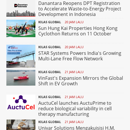
Danantara Reopens DPT Registration
to Accelerate Waste-to-Energy Project
Development in Indonesia
KILAS GLOBAL
20 JAM LALU
Sun Hung Kai Properties Hong Kong
Cyclothon Returns on 11 October
KILAS GLOBAL
20 JAM LALU
STAR Systems Powers India's Growing
Multi-Lane Free Flow Network
KILAS GLOBAL
21 JAM LALU
VinFast's Expansion Mirrors the Global
Shift in EV Growth
KILAS GLOBAL
21 JAM LALU
AuctuCel launches AuctuPrime to
reduce biological variability in cell
therapy manufacturing
KILAS GLOBAL
21 JAM LALU
Univar Solutions Mengakuisisi H.M.