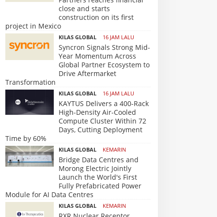
close and starts
construction on its first
project in Mexico
KILAS GLOBAL
16 JAM LALU
Syncron Signals Strong Mid-
Year Momentum Across
Global Partner Ecosystem to
Drive Aftermarket
Transformation
KILAS GLOBAL
16 JAM LALU
KAYTUS Delivers a 400-Rack
High-Density Air-Cooled
Compute Cluster Within 72
Days, Cutting Deployment
Time by 60%
KILAS GLOBAL
KEMARIN
Bridge Data Centres and
Morong Electric Jointly
Launch the World's First
Fully Prefabricated Power
Module for AI Data Centres
KILAS GLOBAL
KEMARIN
RXR Nuclear Receptor