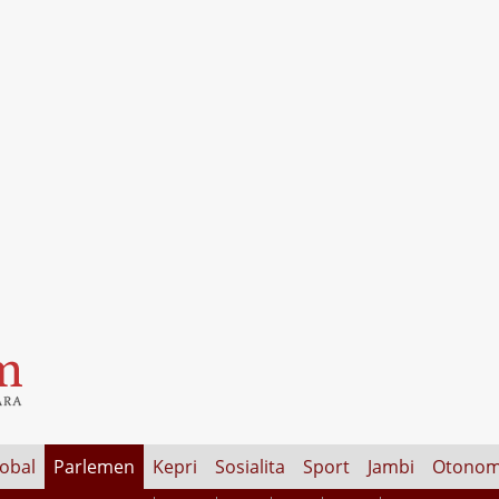
lobal
Parlemen
Kepri
Sosialita
Sport
Jambi
Otonom