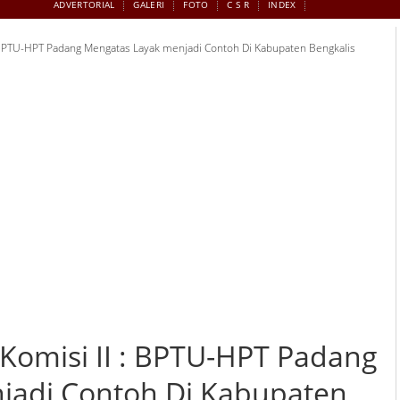
ADVERTORIAL
GALERI
FOTO
C S R
INDEX
 BPTU-HPT Padang Mengatas Layak menjadi Contoh Di Kabupaten Bengkalis
Komisi II : BPTU-HPT Padang
jadi Contoh Di Kabupaten