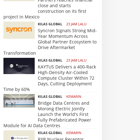
close and starts
construction on its first
project in Mexico
KILAS GLOBAL
23 JAM LALU
Syncron Signals Strong Mid-
Year Momentum Across
Global Partner Ecosystem to
Drive Aftermarket
Transformation
KILAS GLOBAL
23 JAM LALU
KAYTUS Delivers a 400-Rack
High-Density Air-Cooled
Compute Cluster Within 72
Days, Cutting Deployment
Time by 60%
KILAS GLOBAL
KEMARIN
Bridge Data Centres and
Morong Electric Jointly
Launch the World's First
Fully Prefabricated Power
Module for AI Data Centres
KILAS GLOBAL
KEMARIN
RXR Nuclear Receptor