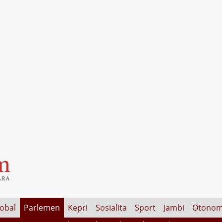
lobal
Parlemen
Kepri
Sosialita
Sport
Jambi
Otonom