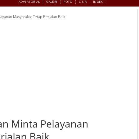
ADVERTORIAL
GALERI
FOTO
C S R
INDEX
ayanan Masyarakat Tetap Berjalan Baik
an Minta Pelayanan
rjalan Baik