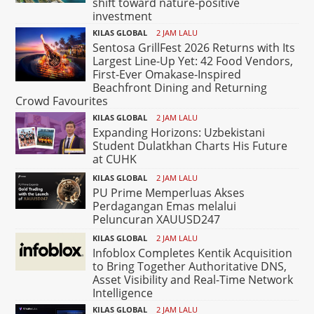
shift toward nature-positive
investment
KILAS GLOBAL
2 JAM LALU
Sentosa GrillFest 2026 Returns with Its
Largest Line-Up Yet: 42 Food Vendors,
First-Ever Omakase-Inspired
Beachfront Dining and Returning
Crowd Favourites
KILAS GLOBAL
2 JAM LALU
Expanding Horizons: Uzbekistani
Student Dulatkhan Charts His Future
at CUHK
KILAS GLOBAL
2 JAM LALU
PU Prime Memperluas Akses
Perdagangan Emas melalui
Peluncuran XAUUSD247
KILAS GLOBAL
2 JAM LALU
Infoblox Completes Kentik Acquisition
to Bring Together Authoritative DNS,
Asset Visibility and Real-Time Network
Intelligence
KILAS GLOBAL
2 JAM LALU