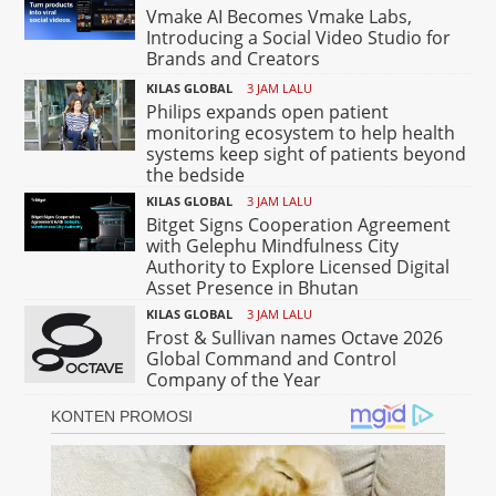
Vmake AI Becomes Vmake Labs,
Introducing a Social Video Studio for
Brands and Creators
KILAS GLOBAL
3 JAM LALU
Philips expands open patient
monitoring ecosystem to help health
systems keep sight of patients beyond
the bedside
KILAS GLOBAL
3 JAM LALU
Bitget Signs Cooperation Agreement
with Gelephu Mindfulness City
Authority to Explore Licensed Digital
Asset Presence in Bhutan
KILAS GLOBAL
3 JAM LALU
Frost & Sullivan names Octave 2026
Global Command and Control
Company of the Year