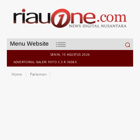
Search
Menu Website
for:
SENIN, 10 AGUSTUS 2026
ADVERTORIAL
GALERI
FOTO
C S R
INDEX
Home
Parlemen
Wakil Ketua DPRD Sementara Syahrial Semangat Ikuti Jelajah Alam
Bengkalis 2019