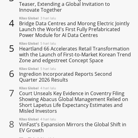
Teaser, Extending a Global Invitation to
Innovate Together
Kilas Global
3 hari lalu
4
Bridge Data Centres and Morong Electric Jointly
Launch the World's First Fully Prefabricated
Power Module for AI Data Centres
Kilas Global
5 hari lalu
5
Heartland 66 Accelerates Retail Transformation
with the Launch of First-to-Market Korean Trend
Zone and edgestreet Concept Space
Kilas Global
5 hari lalu
6
Ingredion Incorporated Reports Second
Quarter 2026 Results
Kilas Global
4 hari lalu
7
Court Unseals Key Evidence in Coventry Filing
Showing Abacus Global Management Relied on
Short Lapetus Life Expectancy Estimates and
Misled Investors
Kilas Global
4 hari lalu
8
VinFast's Expansion Mirrors the Global Shift in
EV Growth