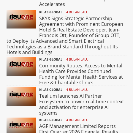
Accelerates
KILAS GLOBAL
4 BULAN LALU
SKYX Signs Strategic Partnership
Agreement with Prominent European
Hotel & Real Estate Developer, Jean-
Francois Ott, Founder of Group OTT,
to Deploy Its Advanced and Smart Electrical
Technologies as a Brand Standard Throughout Its
Hotels and Buildings
KILAS GLOBAL
4 BULAN LALU
Community Routes: Access to Mental
Health Care Provides Continued
Funding for Mental Health Services at
Free & Charitable Clinics
KILAS GLOBAL
4 BULAN LALU
Tealium launches AI Partner
Ecosystem to power real-time context
and activation for enterprise AI
systems
KILAS GLOBAL
4 BULAN LALU
AGF Management Limited Reports
First Quarter 2026 Financial Results