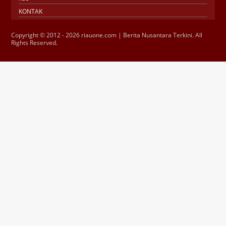
KONTAK
Copyright © 2012 - 2026 riauone.com | Berita Nusantara Terkini. All
Rights Reserved.
Jasa SEO
SMM Panel
Buy Instagram
Verification
Instagram Verified