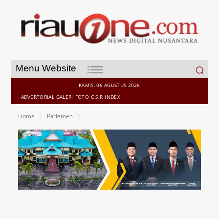
Search
Menu Website
for:
KAMIS, 06 AGUSTUS 2026
ADVERTORIAL
GALERI
FOTO
C S R
INDEX
Home
Parlemen
DPRD Bengkalis Fokus Kembangkan Pajak dan Retribusi untuk
Mendukung Pembangunan