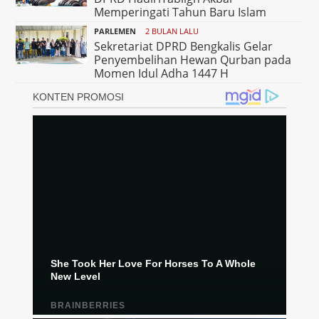
Memperingati Tahun Baru Islam
PARLEMEN
2 BULAN LALU
Sekretariat DPRD Bengkalis Gelar
Penyembelihan Hewan Qurban pada
Momen Idul Adha 1447 H