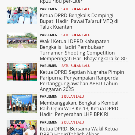
Rp20 ribu per-Liter
PARLEMEN
SATU BULAN LALU
Ketua DPRD Bengkalis Dampingi
Bupati Hadiri Pawai Ta'aruf MTQ di
Taluk Kuantan
PARLEMEN
SATU BULAN LALU
Wakil Ketua I DPRD Kabupaten
Bengkalis Hadiri Pembukaan
Turnamen Shooting Competition
Memperingati Hari Bhayangkara ke-80
PARLEMEN
SATU BULAN LALU
Ketua DPRD Septian Nugraha Pimpin
Paripurna Penyampaian Ranperda
Pertanggungjawaban APBD Tahun
Anggaran 2025
PARLEMEN
2 BULAN LALU
Membanggakan, Bengkalis Kembali
Raih Opini WTP Ke-13, Ketua DPRD
Hadiri Penyerahan LHP BPK RI
PARLEMEN
2 BULAN LALU
Ketua DPRD, Bersama Wakil Ketua
DPRD HadiriTabligh Akbar