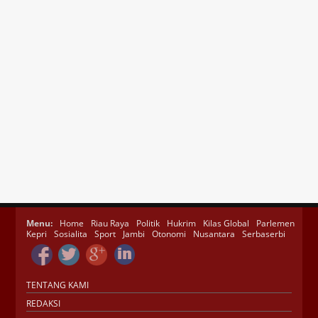
Menu:
Home
Riau Raya
Politik
Hukrim
Kilas Global
Parlemen
Kepri
Sosialita
Sport
Jambi
Otonomi
Nusantara
Serbaserbi
TENTANG KAMI
REDAKSI