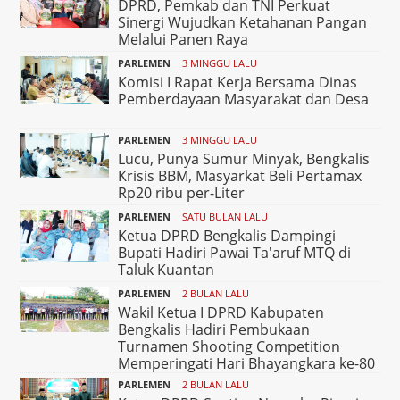
DPRD, Pemkab dan TNI Perkuat
Sinergi Wujudkan Ketahanan Pangan
Melalui Panen Raya
PARLEMEN
3 MINGGU LALU
Komisi I Rapat Kerja Bersama Dinas
Pemberdayaan Masyarakat dan Desa
PARLEMEN
3 MINGGU LALU
Lucu, Punya Sumur Minyak, Bengkalis
Krisis BBM, Masyarkat Beli Pertamax
Rp20 ribu per-Liter
PARLEMEN
SATU BULAN LALU
Ketua DPRD Bengkalis Dampingi
Bupati Hadiri Pawai Ta'aruf MTQ di
Taluk Kuantan
PARLEMEN
2 BULAN LALU
Wakil Ketua I DPRD Kabupaten
Bengkalis Hadiri Pembukaan
Turnamen Shooting Competition
Memperingati Hari Bhayangkara ke-80
PARLEMEN
2 BULAN LALU