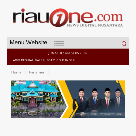
Search
Menu Website
for:
JUMAT, 07 AGUSTUS 2026
ADVERTORIAL
GALERI
FOTO
C S R
INDEX
Home
Parlemen
M. Arsya Fadillah Harap Semua Pihak Dapat Memajukan Desa Serta
Kelurahan