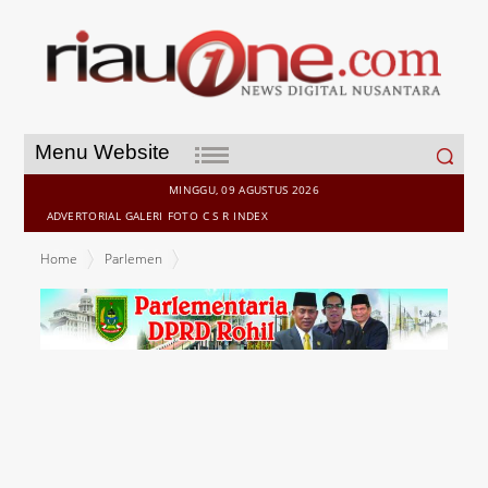
Search
Menu Website
for:
MINGGU, 09 AGUSTUS 2026
ADVERTORIAL
GALERI
FOTO
C S R
INDEX
Home
Parlemen
Memasuki triwulan kedua, serapan APBD Rohil baru berjalan
sekitar 10 persen