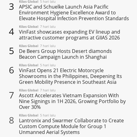
Kilas Global
5 hari lalu
3
APSIC and Schuelke Launch Asia Pacific
Environment Hygiene Excellence Award to
Elevate Hospital Infection Prevention Standards
Kilas Global
7 hari lalu
4
VinFast showcases expanding EV lineup and
attractive customer programs at GIIAS 2026
Kilas Global
7 hari lalu
5
De Beers Group Hosts Desert diamonds
Beacon Campaign Launch in Shanghai
Kilas Global
5 hari lalu
6
VinFast Opens 21 Electric Motorcycle
Showrooms in the Philippines, Deepening Its
Green Mobility Presence in Southeast Asia
Kilas Global
7 hari lalu
7
Ascott Accelerates Vietnam Expansion With
Nine Signings in 1H 2026, Growing Portfolio by
Over 30%
Kilas Global
5 hari lalu
8
Lantronix and Swarmer Collaborate to Create
Custom Compute Module for Group 1
Unmanned Aerial Systems