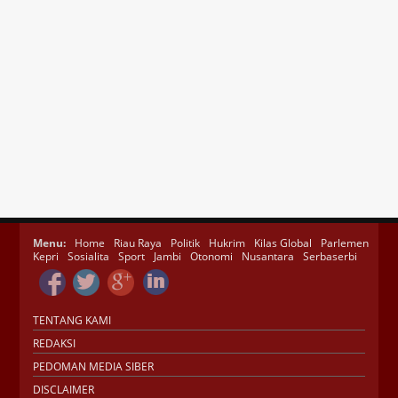
Menu:
Home
Riau Raya
Politik
Hukrim
Kilas Global
Parlemen
Kepri
Sosialita
Sport
Jambi
Otonomi
Nusantara
Serbaserbi
TENTANG KAMI
REDAKSI
PEDOMAN MEDIA SIBER
DISCLAIMER