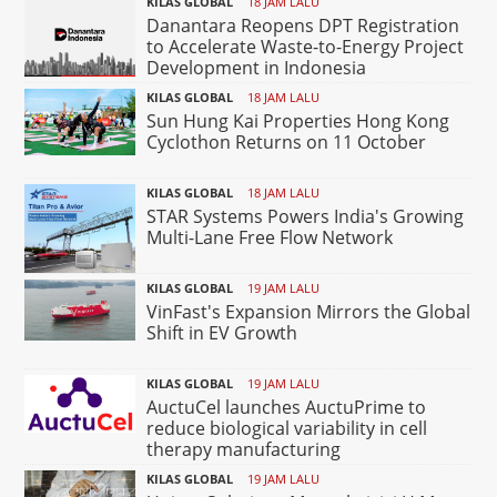
KILAS GLOBAL
18 JAM LALU
Danantara Reopens DPT Registration
to Accelerate Waste-to-Energy Project
Development in Indonesia
KILAS GLOBAL
18 JAM LALU
Sun Hung Kai Properties Hong Kong
Cyclothon Returns on 11 October
KILAS GLOBAL
18 JAM LALU
STAR Systems Powers India's Growing
Multi-Lane Free Flow Network
KILAS GLOBAL
19 JAM LALU
VinFast's Expansion Mirrors the Global
Shift in EV Growth
KILAS GLOBAL
19 JAM LALU
AuctuCel launches AuctuPrime to
reduce biological variability in cell
therapy manufacturing
KILAS GLOBAL
19 JAM LALU