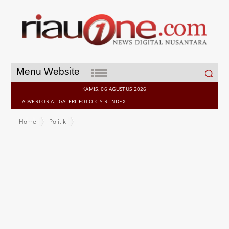
Search
Menu Website
for:
KAMIS, 06 AGUSTUS 2026
ADVERTORIAL
GALERI
FOTO
C S R
INDEX
Home
Politik
Lengkapi Berkas Dukungan Calon Bupati Inhu, Ketua Muda Elda
Suhanura Bertarung Untuk Menang