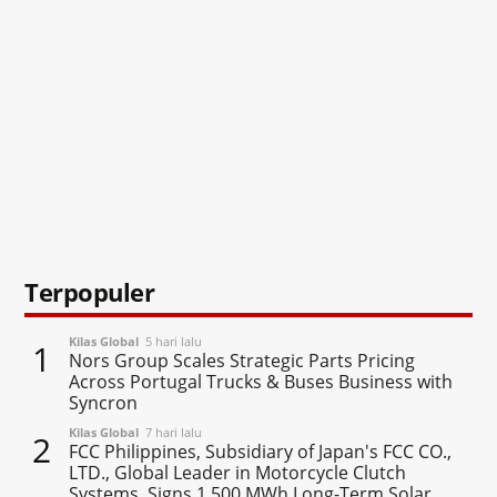
Terpopuler
Kilas Global
5 hari lalu
1
Nors Group Scales Strategic Parts Pricing
Across Portugal Trucks & Buses Business with
Syncron
Kilas Global
7 hari lalu
2
FCC Philippines, Subsidiary of Japan's FCC CO.,
LTD., Global Leader in Motorcycle Clutch
Systems, Signs 1,500 MWh Long-Term Solar