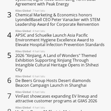
Agreement with Peak Energy
Kilas Global
7 hari lalu
3
Chemical Marketing & Economics honors
LyondellBasell CEO Peter Vanacker with STEM
Leadership Award for Corporate Reinvention
Kilas Global
4 hari lalu
4
APSIC and Schuelke Launch Asia Pacific
Environment Hygiene Excellence Award to
Elevate Hospital Infection Prevention Standards
Kilas Global
4 hari lalu
5
2026 "Xinjiang, A Land of Wonders" Themed
Exhibition Supporting Xinjiang Through
Intangible Cultural Heritage Opens in Shihezi
City
Kilas Global
6 hari lalu
6
De Beers Group Hosts Desert diamonds
Beacon Campaign Launch in Shanghai
Kilas Global
6 hari lalu
7
VinFast showcases expanding EV lineup and
attractive customer programs at GIIAS 2026
Kilas Global
4 hari lalu