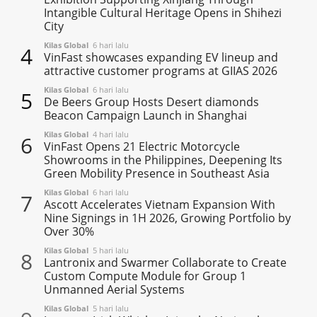
Intangible Cultural Heritage Opens in Shihezi
City
Kilas Global
6 hari lalu
4
VinFast showcases expanding EV lineup and
attractive customer programs at GIIAS 2026
Kilas Global
6 hari lalu
5
De Beers Group Hosts Desert diamonds
Beacon Campaign Launch in Shanghai
Kilas Global
4 hari lalu
6
VinFast Opens 21 Electric Motorcycle
Showrooms in the Philippines, Deepening Its
Green Mobility Presence in Southeast Asia
Kilas Global
6 hari lalu
7
Ascott Accelerates Vietnam Expansion With
Nine Signings in 1H 2026, Growing Portfolio by
Over 30%
Kilas Global
5 hari lalu
8
Lantronix and Swarmer Collaborate to Create
Custom Compute Module for Group 1
Unmanned Aerial Systems
Kilas Global
5 hari lalu