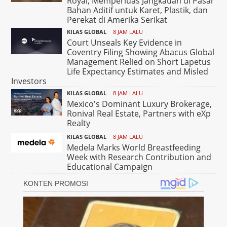
Royal, Memperluas Jangkauan di Pasar
Bahan Aditif untuk Karet, Plastik, dan
Perekat di Amerika Serikat
KILAS GLOBAL
8 JAM LALU
Court Unseals Key Evidence in
Coventry Filing Showing Abacus Global
Management Relied on Short Lapetus
Life Expectancy Estimates and Misled
Investors
KILAS GLOBAL
8 JAM LALU
Mexico's Dominant Luxury Brokerage,
Ronival Real Estate, Partners with eXp
Realty
KILAS GLOBAL
8 JAM LALU
Medela Marks World Breastfeeding
Week with Research Contribution and
Educational Campaign