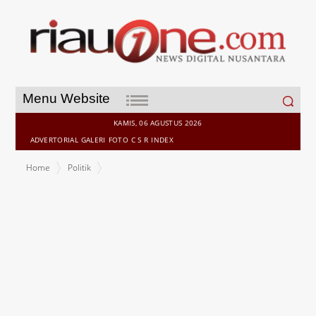
Search
Menu Website
for:
KAMIS, 06 AGUSTUS 2026
ADVERTORIAL
GALERI
FOTO
C S R
INDEX
Home
Politik
Pasangan Abdul Wahid - SF Hariyanto : Jembatan Bengkalis Bukan
Janji Politik, Tapi Bagian dari Kewajiban