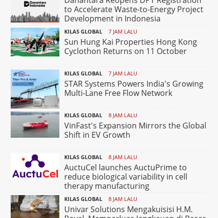
to Accelerate Waste-to-Energy Project
Development in Indonesia
KILAS GLOBAL
7 JAM LALU
Sun Hung Kai Properties Hong Kong
Cyclothon Returns on 11 October
KILAS GLOBAL
7 JAM LALU
STAR Systems Powers India's Growing
Multi-Lane Free Flow Network
KILAS GLOBAL
8 JAM LALU
VinFast's Expansion Mirrors the Global
Shift in EV Growth
KILAS GLOBAL
8 JAM LALU
AuctuCel launches AuctuPrime to
reduce biological variability in cell
therapy manufacturing
KILAS GLOBAL
8 JAM LALU
Univar Solutions Mengakuisisi H.M.