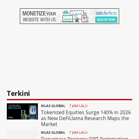
Terkini
KILAS GLOBAL
7 JAM LALU
Tokenized Equities Surge 140% in 2026
as New DeFiLlama Research Maps the
Market
KILAS GLOBAL
7 JAM LALU
Danantara Reopens DPT Registration