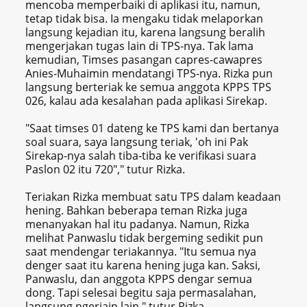
mencoba memperbaiki di aplikasi itu, namun,
tetap tidak bisa. Ia mengaku tidak melaporkan
langsung kejadian itu, karena langsung beralih
mengerjakan tugas lain di TPS-nya. Tak lama
kemudian, Timses pasangan capres-cawapres
Anies-Muhaimin mendatangi TPS-nya. Rizka pun
langsung berteriak ke semua anggota KPPS TPS
026, kalau ada kesalahan pada aplikasi Sirekap.
"Saat timses 01 dateng ke TPS kami dan bertanya
soal suara, saya langsung teriak, 'oh ini Pak
Sirekap-nya salah tiba-tiba ke verifikasi suara
Paslon 02 itu 720"," tutur Rizka.
Teriakan Rizka membuat satu TPS dalam keadaan
hening. Bahkan beberapa teman Rizka juga
menanyakan hal itu padanya. Namun, Rizka
melihat Panwaslu tidak bergeming sedikit pun
saat mendengar teriakannya. "Itu semua nya
denger saat itu karena hening juga kan. Saksi,
Panwaslu, dan anggota KPPS dengar semua
dong. Tapi selesai begitu saja permasalahan,
langsung ngerjain lain," tutur Rizka.