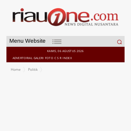
Search
Menu Website
for:
KAMIS, 06 AGUSTUS 2026
ADVERTORIAL
GALERI
FOTO
C S R
INDEX
Home
Politik
Tanda-tanda?, Aplikasi "Sirekap" KPU Diduga Salah Input, Suara
Prabowo-Gibran Menggelembung di TPS 026 Kembangan