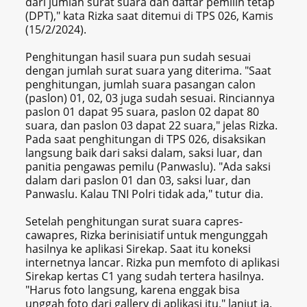
dari jumlah surat suara dan daftar pemilih tetap
(DPT)," kata Rizka saat ditemui di TPS 026, Kamis
(15/2/2024).
Penghitungan hasil suara pun sudah sesuai
dengan jumlah surat suara yang diterima. "Saat
penghitungan, jumlah suara pasangan calon
(paslon) 01, 02, 03 juga sudah sesuai. Rinciannya
paslon 01 dapat 95 suara, paslon 02 dapat 80
suara, dan paslon 03 dapat 22 suara," jelas Rizka.
Pada saat penghitungan di TPS 026, disaksikan
langsung baik dari saksi dalam, saksi luar, dan
panitia pengawas pemilu (Panwaslu). "Ada saksi
dalam dari paslon 01 dan 03, saksi luar, dan
Panwaslu. Kalau TNI Polri tidak ada," tutur dia.
Setelah penghitungan surat suara capres-
cawapres, Rizka berinisiatif untuk mengunggah
hasilnya ke aplikasi Sirekap. Saat itu koneksi
internetnya lancar. Rizka pun memfoto di aplikasi
Sirekap kertas C1 yang sudah tertera hasilnya.
"Harus foto langsung, karena enggak bisa
unggah foto dari gallery di aplikasi itu," lanjut ia.