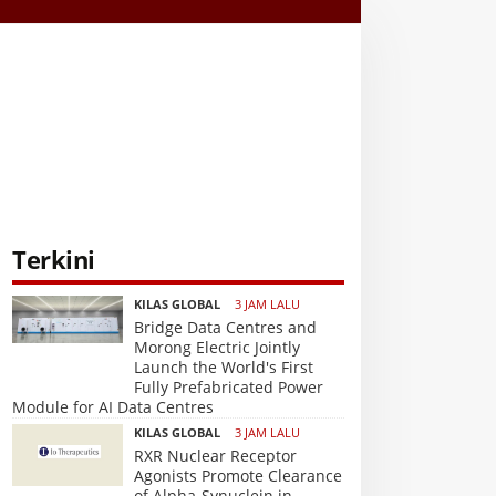
Terkini
KILAS GLOBAL
3 JAM LALU
Bridge Data Centres and
Morong Electric Jointly
Launch the World's First
Fully Prefabricated Power
Module for AI Data Centres
KILAS GLOBAL
3 JAM LALU
RXR Nuclear Receptor
Agonists Promote Clearance
of Alpha-Synuclein in