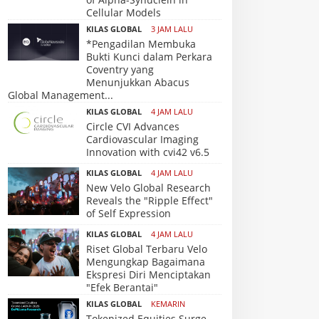
Cellular Models
KILAS GLOBAL
3 JAM LALU
*Pengadilan Membuka
Bukti Kunci dalam Perkara
Coventry yang
Menunjukkan Abacus
Global Management...
KILAS GLOBAL
4 JAM LALU
Circle CVI Advances
Cardiovascular Imaging
Innovation with cvi42 v6.5
KILAS GLOBAL
4 JAM LALU
New Velo Global Research
Reveals the "Ripple Effect"
of Self Expression
KILAS GLOBAL
4 JAM LALU
Riset Global Terbaru Velo
Mengungkap Bagaimana
Ekspresi Diri Menciptakan
"Efek Berantai"
KILAS GLOBAL
KEMARIN
Tokenized Equities Surge