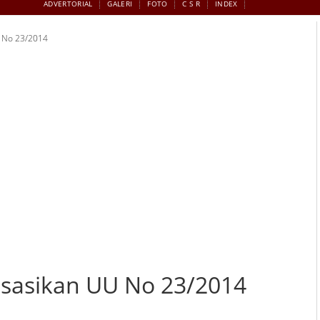
ADVERTORIAL
GALERI
FOTO
C S R
INDEX
U No 23/2014
isasikan UU No 23/2014