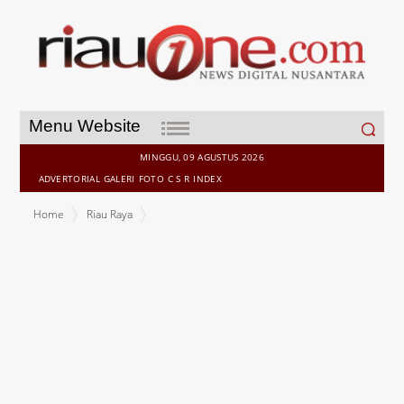
Search
Menu Website
for:
MINGGU, 09 AGUSTUS 2026
ADVERTORIAL
GALERI
FOTO
C S R
INDEX
Home
Riau Raya
2016, Temukan 27 Kasus Baru Penderita HIV, 14 Positif AIDS