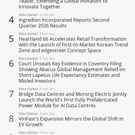
Teaser, Extending a Global Invitation to
Innovate Together
Kilas Global
4 hari lalu
4
Ingredion Incorporated Reports Second
Quarter 2026 Results
Kilas Global
4 hari lalu
5
Heartland 66 Accelerates Retail Transformation
with the Launch of First-to-Market Korean Trend
Zone and edgestreet Concept Space
Kilas Global
3 hari lalu
6
Court Unseals Key Evidence in Coventry Filing
Showing Abacus Global Management Relied on
Short Lapetus Life Expectancy Estimates and
Misled Investors
Kilas Global
2 hari lalu
7
Bridge Data Centres and Morong Electric Jointly
Launch the World's First Fully Prefabricated
Power Module for AI Data Centres
Kilas Global
3 hari lalu
8
VinFast's Expansion Mirrors the Global Shift in
EV Growth
Kilas Global
5 hari lalu