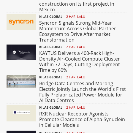
construction on its first project in
Mexico
KILAS GLOBAL
2 HARI LALU
Syncron Signals Strong Mid-Year
Momentum Across Global Partner
Ecosystem to Drive Aftermarket
Transformation
KILAS GLOBAL
2 HARI LALU
KAYTUS Delivers a 400-Rack High-
Density Air-Cooled Compute Cluster
Within 72 Days, Cutting Deployment
Time by 60%
KILAS GLOBAL
2 HARI LALU
Bridge Data Centres and Morong
Electric Jointly Launch the World's First
Fully Prefabricated Power Module for
AI Data Centres
KILAS GLOBAL
2 HARI LALU
RXR Nuclear Receptor Agonists
Promote Clearance of Alpha-Synuclein
in Cellular Models
KILAS GLOBAL
2 HARI LALU